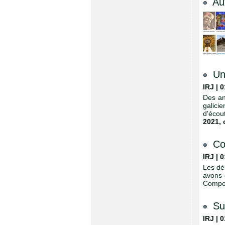
Au
Un
IRJ | 
Des an
galicie
d'écou
2021
,
Co
IRJ | 
Les dé
avons 
Compost
Su
IRJ | 