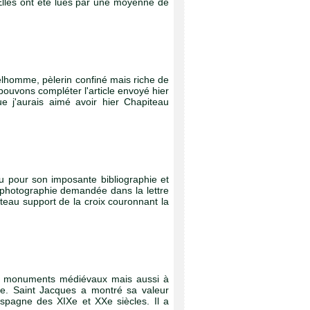
Elles ont été lues par une moyenne de
elhomme, pèlerin confiné mais riche de
ouvons compléter l'article envoyé hier
e j'aurais aimé avoir hier Chapiteau
 pour son imposante bibliographie et
 photographie demandée dans la lettre
teau support de la croix couronnant la
 les monuments médiévaux mais aussi à
ne. Saint Jacques a montré sa valeur
Espagne des XIXe et XXe siècles. Il a