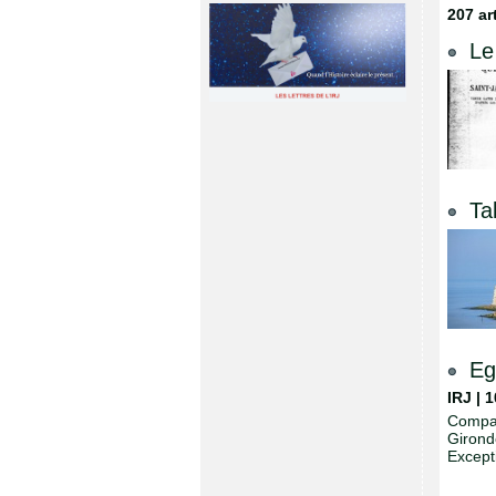
207 ar
Le
Ta
Eg
IRJ | 
Compar
Girond
Excepti