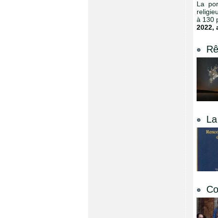
La por
religi
à 130 p
2022
,
Rê
La
Co