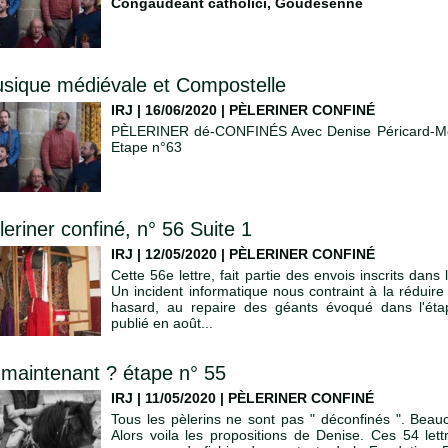
Congaudeant catholici
,
Goudesenne
sique médiévale et Compostelle
IRJ | 16/06/2020
|
PÈLERINER CONFINÉ
PÈLERINER dé-CONFINÉS Avec Denise Péricard-Méa 
Etape n°63
leriner confiné, n° 56 Suite 1
IRJ | 12/05/2020
|
PÈLERINER CONFINÉ
Cette 56e lettre, fait partie des envois inscrits dans 
Un incident informatique nous contraint à la réduire
hasard, au repaire des géants évoqué dans l'étap
publié en août...
 maintenant ? étape n° 55
IRJ | 11/05/2020
|
PÈLERINER CONFINÉ
Tous les pèlerins ne sont pas " déconfinés ". Beau
Alors voila les propositions de Denise. Ces 54 le