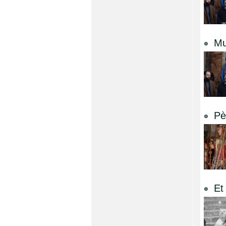
Mu
Pè
Et