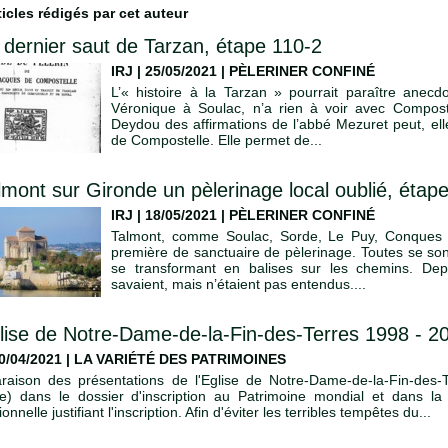
ticles rédigés par cet auteur
 dernier saut de Tarzan, étape 110-2
IRJ | 25/05/2021
|
PÈLERINER CONFINÉ
L’« histoire à la Tarzan » pourrait paraître anecd
Véronique à Soulac, n’a rien à voir avec Compostel
Deydou des affirmations de l’abbé Mezuret peut, elle,
de Compostelle. Elle permet de...
lmont sur Gironde un pèlerinage local oublié, étap
IRJ | 18/05/2021
|
PÈLERINER CONFINÉ
Talmont, comme Soulac, Sorde, Le Puy, Conques et
première de sanctuaire de pèlerinage. Toutes se so
se transformant en balises sur les chemins. De
savaient, mais n’étaient pas entendus....
lise de Notre-Dame-de-la-Fin-des-Terres 1998 - 2
10/04/2021
|
LA VARIÉTÉ DES PATRIMOINES
aison des présentations de l'Eglise de Notre-Dame-de-la-Fin-des-T
e) dans le dossier d'inscription au Patrimoine mondial et dans la 
onnelle justifiant l'inscription. Afin d'éviter les terribles tempêtes du...