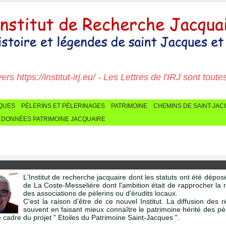
 https://institut-irj.eu/ - Les Lettres de l'IRJ sont toutes ic
CQUES
PÈLERINS ET PÈLERINAGES
PATRIMOINE
CHEMINS DE SAINT-JA
 DONNÉES PATRIMOINE JACQUAIRE
L'Institut de recherche jacquaire dont les statuts ont été dé
de La Coste-Messelière dont l'ambition était de rapprocher la 
des associations de pèlerins ou d'érudits locaux.
C'est la raison d'être de ce nouvel Institut. La diffusion des 
souvent en faisant mieux connaître le patrimoine hérité des pè
 cadre du projet " Etoiles du Patrimoine Saint-Jacques ".