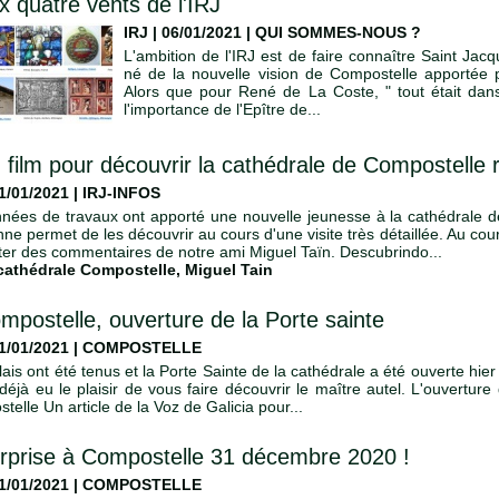
x quatre vents de l'IRJ
IRJ | 06/01/2021
|
QUI SOMMES-NOUS ?
L'ambition de l'IRJ est de faire connaître Saint Jac
né de la nouvelle vision de Compostelle apportée 
Alors que pour René de La Coste, " tout était dans
l'importance de l'Epître de...
 film pour découvrir la cathédrale de Compostelle
01/01/2021
|
IRJ-INFOS
nées de travaux ont apporté une nouvelle jeunesse à la cathédrale de
nne permet de les découvrir au cours d'une visite très détaillée. Au cour
ter des commentaires de notre ami Miguel Taïn. Descubrindo...
cathédrale Compostelle
,
Miguel Tain
mpostelle, ouverture de la Porte sainte
01/01/2021
|
COMPOSTELLE
lais ont été tenus et la Porte Sainte de la cathédrale a été ouverte hi
déjà eu le plaisir de vous faire découvrir le maître autel. L'ouverture
elle Un article de la Voz de Galicia pour...
rprise à Compostelle 31 décembre 2020 !
01/01/2021
|
COMPOSTELLE