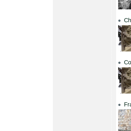
Ch
Co
Fr