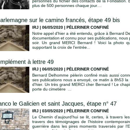
personnes du fichier des contacts de la Fondation. 
plus de 500 personnes chaque jour....
arlemagne sur le camino francés, étape 49 bis
IRJ | 06/05/2020
|
PÈLERINER CONFINÉ
Notre appel d'hier a été entendu, grâce à Bernard D
documentation et connu pour ses publications, nous p
soir. Un grand MERCI Bernard ! Voici la photo qu
supportant la croix de l'entrée...
mplément à lettre 49
IRJ | 06/05/2020
|
PÈLERINER CONFINÉ
Bernard Delhomme pèlerin confiné mais aussi connu
ses publications nous a envoyé, ce matin à 8h53 la
d'hier. Un très grand MERCI cher Bernard ! Le chapi
porte du cimetière ...
anco le Galicien et saint Jacques, étape n° 47
IRJ | 03/05/2020
|
PÈLERINER CONFINÉ
Le Chemin d’aujourd’hui se lit, certes, à travers
travers des témoignages de l’histoire contemporai
guerrière dans les pires moments traversés par l’