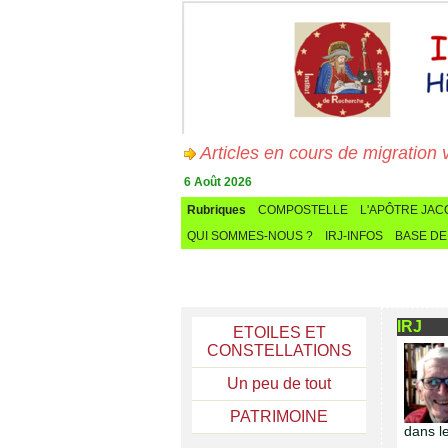
Articles en cours de migration vers
6 Août 2026
Rubriques
COMPOSTELLE
L'APÔTRE JA
QUI SOMMES-NOUS ?
IRJ-INFOS
BASE DE
IRJ
ETOILES ET
CONSTELLATIONS
Un peu de tout
PATRIMOINE
dans le