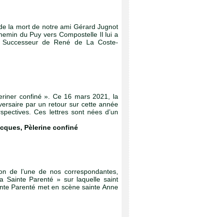
e de la mort de notre ami Gérard Jugnot
emin du Puy vers Compostelle Il lui a
9 Successeur de René de La Coste-
eriner confiné ». Ce 16 mars 2021, la
ersaire par un retour sur cette année
spectives. Ces lettres sont nées d’un
acques
,
Pèlerine confiné
ion de l’une de nos correspondantes,
 Sainte Parenté » sur laquelle saint
inte Parenté met en scène sainte Anne