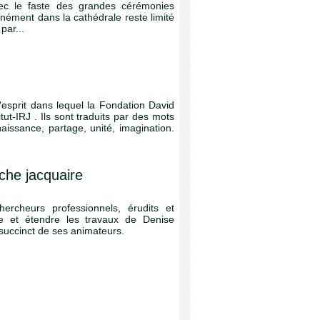
vec le faste des grandes cérémonies
ément dans la cathédrale reste limité
par...
 l'esprit dans lequel la Fondation David
tut-IRJ . Ils sont traduits par des mots
naissance, partage, unité, imagination.
che jacquaire
ercheurs professionnels, érudits et
e et étendre les travaux de Denise
succinct de ses animateurs.