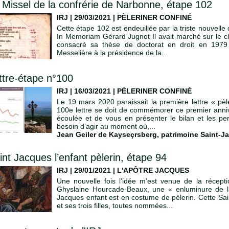
 Missel de la confrérie de Narbonne, étape 102
IRJ | 29/03/2021
|
PÈLERINER CONFINÉ
Cette étape 102 est endeuillée par la triste nouvell
In Memoriam Gérard Jugnot Il avait marché sur le ch
consacré sa thèse de doctorat en droit en 197
Messelière à la présidence de la...
ttre-étape n°100
IRJ | 16/03/2021
|
PÈLERINER CONFINÉ
Le 19 mars 2020 paraissait la première lettre « pèl
100e lettre se doit de commémorer ce premier anniv
écoulée et de vous en présenter le bilan et les per
besoin d’agir au moment où,...
Jean Geiler de Kayseçrsberg
,
patrimoine Saint-J
int Jacques l’enfant pèlerin, étape 94
IRJ | 29/01/2021
|
L'APÔTRE JACQUES
Une nouvelle fois l’idée m’est venue de la récept
Ghyslaine Hourcade-Beaux, une « enluminure de la
Jacques enfant est en costume de pèlerin. Cette Sa
et ses trois filles, toutes nommées...