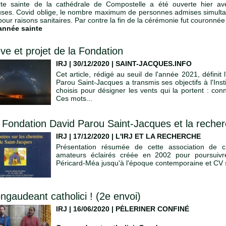
te sainte de la cathédrale de Compostelle a été ouverte hier a
euses. Covid oblige, le nombre maximum de personnes admises simultan
our raisons sanitaires. Par contre la fin de la cérémonie fut couronnée 
année sainte
ve et projet de la Fondation
IRJ | 30/12/2020
|
SAINT-JACQUES.INFO
Cet article, rédigé au seuil de l'année 2021, définit
Parou Saint-Jacques a transmis ses objectifs à l'Insti
choisis pour désigner les vents qui la portent : con
Ces mots...
 Fondation David Parou Saint-Jacques et la recher
IRJ | 17/12/2020
|
L'IRJ ET LA RECHERCHE
Présentation résumée de cette association de ch
amateurs éclairés créée en 2002 pour poursuivr
Péricard-Méa jusqu'à l'époque contemporaine et CV 
ngaudeant catholici ! (2e envoi)
IRJ | 16/06/2020
|
PÈLERINER CONFINÉ