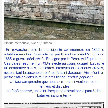
Plaque mémoriale, place Quintana
En revanche seule la municipalité commémore en 1822 le
rétablissement de l’absolutisme par le roi Ferdinand VII puis en
1865 la guerre déclarée à l’Espagne par le Pérou et l’Equateur.
Ces dates résument un XIXe siècle au cours duquel l’Espagne
fut confrontée à des problèmes intérieurs et extérieurs graves,
nécessitant beaucoup de prières à saint Jacques. Ainsi écrit un
prêtre catalan dans la revue brésilienne
Revista popular
:
« Il faut comprendre que nous sommes et voulons rester
héritiers et disciples
de l'apôtre armé, un saint Jacques à cheval participant à des
batailles sanglantes »