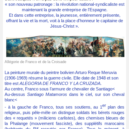
« son nouveau patronage : la révolution national-syndicaliste est
maintenant la grande entreprise de l'Espagne.
Et dans cette entreprise, la jeunesse, entièrement présente,
offrant la vie et la mort, voit à la place d'honneur le capitaine de
Jésus-Christ ».
Allégorie de Franco et de la Croisade
La peinture murale du peintre bolivien Arturo Reque Meruvia
(1906-1969) résume la guerre civile. Elle date de 1948 et son
titre est
ALEGORIA DE FRANCO Y LA CRUZADA.
Au centre, Franco sous l’armure de chevalier de Santiago<
Au-dessus
Santiago Matamoros
dans le ciel, sur son cheval
blanc<
er
- à la gauche de Franco, tous ses soutiens, au 1
plan des
religieux, puis pêle-mêle on distingue soldats les bérets rouges
des « requetés » (miliciens carlistes), des chemises bleues de
la Phalange (mouvement fasciste), des supplétifs marocains
(habitants du Rif recrutés par Franco). Tous le mènent, à