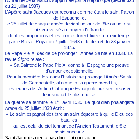
l’Offrande de la Nation, supprimée par la République (décret 325
du 21 juillet 1937) :
L’Apôtre saint Jacques est reconnu comme étant le saint Patron
de l’Espagne, et
le 25 juillet de chaque année devient un jour de fête où un tribut
lui sera versé au moyen d’offrandes
dont les proportions et les formes furent fixées en leur temps
par le Brevet Royal du 7 juillet 1643 et le décret du 28 janvier
1875.
Le Pape Pie XI décide de prolonger l’Année Sainte en 1938. La
revue
Signo
relate :
« Sa Sainteté le Pape Pie XI donne à l’Espagne une preuve
d’amour exceptionnelle.
Pour la première fois dans l’histoire se prolonge l’Année Sainte
de Compostelle, afin que, si la guerre prend fin,
les jeunes de l’Action Catholique Espagnole puissent réaliser
leur souhait le plus cher ».
er
La guerre se termine le 1
avril 1939. Le quotidien phalangiste
Arriba
du 25 juillet 1939 écrit :
« Le saint espagnol doit être un saint équestre à qui le Dieu des
batailles,
qui est celui du ciel tonnant de l’Ancien Testament, prête
assistance ».>
Saint Jacques n’en a pas donc fini pour autant :