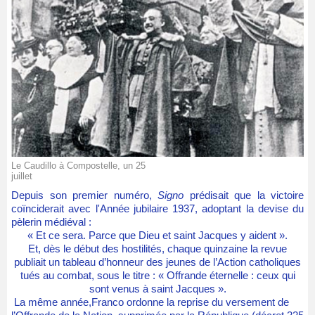
Le Caudillo à Compostelle, un 25
juillet
Depuis son premier numéro,
Signo
prédisait que la victoire
coïnciderait avec l'Année jubilaire 1937, adoptant la devise du
pèlerin médiéval :
« Et ce sera. Parce que Dieu et saint Jacques y aident ».
Et, dès le début des hostilités, chaque quinzaine la revue
publiait un tableau d’honneur des jeunes de l’Action catholiques
tués au combat, sous le titre : « Offrande éternelle : ceux qui
sont venus à saint Jacques ».
La même année,Franco ordonne la reprise du versement de