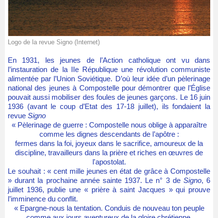
Logo de la revue Signo (Internet)
En 1931, les jeunes de l’Action catholique ont vu dans
l’instauration de la IIe République une révolution communiste
alimentée par l’Union Soviétique. D’où leur idée d’un pèlerinage
national des jeunes à Compostelle pour démontrer que l’Église
pouvait aussi mobiliser des foules de jeunes garçons. Le 16 juin
1936 (avant le coup d’Etat des 17-18 juillet), ils fondaient la
revue
Signo
« Pèlerinage de guerre : Compostelle nous oblige à apparaître
comme les dignes descendants de l’apôtre :
fermes dans la foi, joyeux dans le sacrifice, amoureux de la
discipline, travailleurs dans la prière et riches en œuvres de
l'apostolat.
Le souhait : « cent mille jeunes en état de grâce à Compostelle
» durant la prochaine année sainte 1937.
Le n° 3 de
Signo
, 6
juillet 1936, publie une
« prière à saint Jacques » qui prouve
l’imminence du conflit.
« Epargne-nous la tentation. Conduis de nouveau ton peuple
comme aux jours aventureux de la gloire chrétienne.