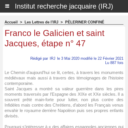
Institut recherche jacquaire (IRJ)
Accueil
>
Les Lettres de l'IRJ
>
PÈLERINER CONFINÉ
Franco le Galicien et saint
Jacques, étape n° 47
Rédigé par
IRJ
le 3 Mai 2020 modifié le 22 Février 2021
Lu 887 fois
Le Chemin d’aujourd’hui se lit, certes, à travers les monuments
médiévaux mais aussi à travers des témoignages de l’histoire
contemporaine.
Saint Jacques a montré sa valeur guerrière dans les pires
moments traversés par l’Espagne des XIXe et XXe siècles. Il a
souvent prêté main-forte pour lutter, non plus contre des
Infidèles mais contre des Chrétiens, d’abord les Français venus
envahir le royaume derrière Napoléon puis ses propres enfants
divisés.
Pourquoi s’intéresser à « des affaires espagnoles anciennes qui