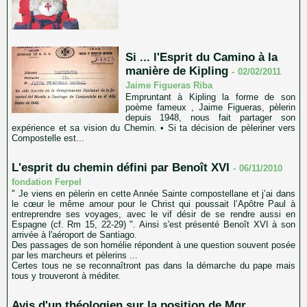
Si ... l'Esprit du Camino à la
manière de Kipling
-
02/02/2011
Jaime Figueras Riba
Empruntant à Kipling la forme de son
poème fameux , Jaime Figueras, pèlerin
depuis 1948, nous fait partager son
expérience et sa vision du Chemin. • Si ta décision de pèleriner vers
Compostelle est...
L'esprit du chemin défini par Benoît XVI
-
06/11/2010
fondation Ferpel
" Je viens en pèlerin en cette Année Sainte compostellane et j’ai dans
le cœur le même amour pour le Christ qui poussait l’Apôtre Paul à
entreprendre ses voyages, avec le vif désir de se rendre aussi en
Espagne (cf. Rm 15, 22-29) ". Ainsi s'est présenté Benoît XVI à son
arrivée à l'aéroport de Santiago.
Des passages de son homélie répondent à une question souvent posée
par les marcheurs et pèlerins ...
Certes tous ne se reconnaîtront pas dans la démarche du pape mais
tous y trouveront à méditer.
Avis d'un théologien sur la position de Mgr