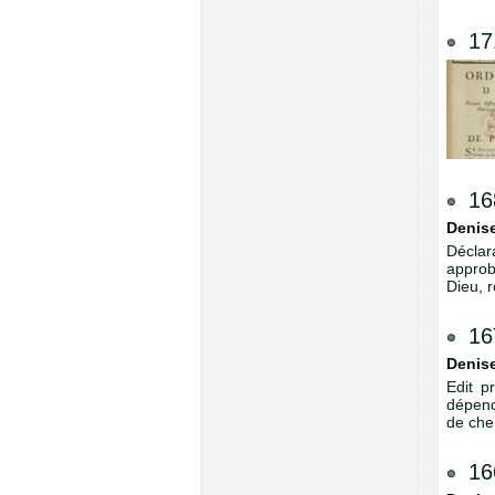
17
16
Denise
Déclar
approb
Dieu, r
16
Denise
Edit p
dépend
de che
16