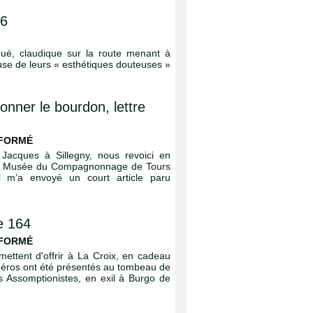
66
igué, claudique sur la route menant à
use de leurs « esthétiques douteuses »
nner le bourdon, lettre
NFORMÉ
 Jacques à Sillegny, nous revoici en
 du Musée du Compagnonnage de Tours
l m’a envoyé un court article paru
re 164
NFORMÉ
mettent d'offrir à La Croix, en cadeau
uméros ont été présentés au tombeau de
s Assomptionistes, en exil à Burgo de