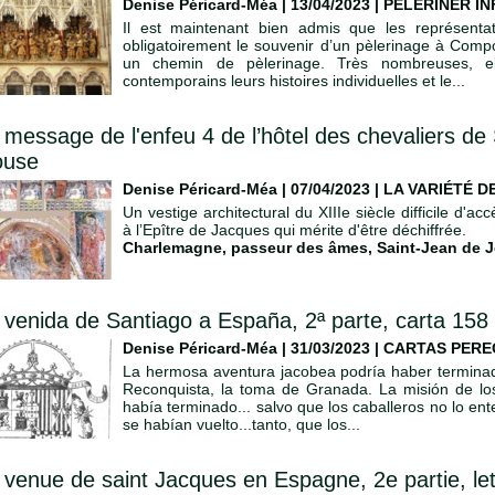
Denise Péricard-Méa | 13/04/2023
|
PÈLERINER I
Il est maintenant bien admis que les représent
obligatoirement le souvenir d’un pèlerinage à Compo
un chemin de pèlerinage. Très nombreuses, el
contemporains leurs histoires individuelles et le...
 message de l'enfeu 4 de l’hôtel des chevaliers de
ouse
Denise Péricard-Méa | 07/04/2023
|
LA VARIÉTÉ D
Un vestige architectural du XIIIe siècle difficile d'
à l’Epître de Jacques qui mérite d'être déchiffrée.
Charlemagne
,
passeur des âmes
,
Saint-Jean de 
 venida de Santiago a España, 2ª parte, carta 158
Denise Péricard-Méa | 31/03/2023
|
CARTAS PERE
La hermosa aventura jacobea podría haber terminado
Reconquista, la toma de Granada. La misión de lo
había terminado... salvo que los caballeros no lo en
se habían vuelto...tanto, que los...
 venue de saint Jacques en Espagne, 2e partie, le