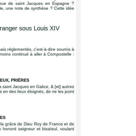
venue de saint Jacques en Espagne ?
le, une note de synthèse ? Cette idée
tranger sous Louis XIV
 mais réglementés, c’est-à-dire soumis à
s moins continué à aller à Compostelle :
EUX, PRIÈRES
aint Jacques en Galice, & [et] autres
 en des lieux éloignés, de ne les point
GES
la grâce de Dieu Roy de France et de
s honoré seigneur et bisaïeul, voulant