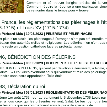
Comment et où trouver l’origine précise de la 
Comment réduire la réponse à une explication simp
de remonter dans le temps pour « trouver...
 France, les réglementations des pèlerinages à l’é
3-1715) et Louis XV (1715-1774)
 Péricard-Méa | 10/03/2023
|
PÈLERINS ET PÈLERINAGES
 plus d’un siècle, les pèlerinages à l’étranger n’ont pas été interdits
bation des autorités civiles et religieuses. Les pèlerins n’en n’ont pa
gne reste un bastion catholique face au protestantisme...
46, ​BÉNÉDICTION DES PÉLERINS
 Péricard-Méa | 09/03/2023
|
DOCUMENTS DE L'EGLISE OU RELIGI
CTION DES PÉLERINS, qui vont par dévotion à Jerusalem, à Rome, à s
saints. « Les Curés avertiront ceux qui voudraient faire des pélerinages
endre sans notre approbation. Telle était...
38, Déclaration du roi
 Péricard-Méa | 08/03/2023
|
RÈGLEMENTATIONS DES PÈLERINA
gne 1er août 1738, reg. au parlement le 5 décembre 1738 Louis par 
e, à tous ceux qui les présentes verront, Salut. Le feu roy notre trè
er les abus que se commettoient sous le prétexte spécieux de...