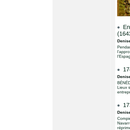
En
(164
Denise
Pendant
l’appro
l'Espa
17
Denise
BÉNÉDI
Lieux 
entrepr
17
Denise
Compiè
Navarr
réprim