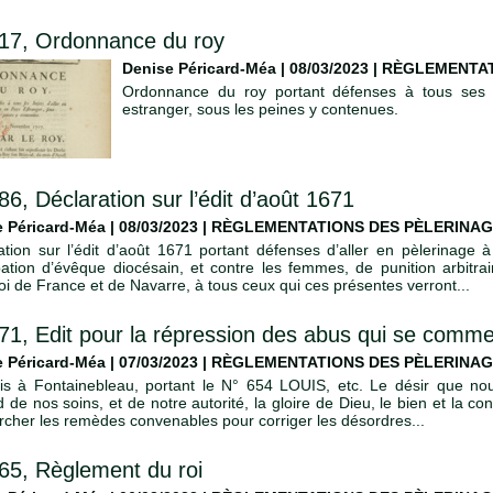
17, Ordonnance du roy
Denise Péricard-Méa | 08/03/2023
|
RÈGLEMENTAT
Ordonnance du roy portant défenses à tous ses s
estranger, sous les peines y contenues.
86, Déclaration sur l’édit d’août 1671
 Péricard-Méa | 08/03/2023
|
RÈGLEMENTATIONS DES PÈLERINA
ation sur l’édit d’août 1671 portant défenses d’aller en pèlerinage à
ation d’évêque diocésain, et contre les femmes, de punition arbitra
oi de France et de Navarre, à tous ceux qui ces présentes verront...
71, Edit pour la répression des abus qui se commet
 Péricard-Méa | 07/03/2023
|
RÈGLEMENTATIONS DES PÈLERINA
ris à Fontainebleau, portant le N° 654 LOUIS, etc. Le désir que no
 de nos soins, et de notre autorité, la gloire de Dieu, le bien et la co
rcher les remèdes convenables pour corriger les désordres...
65, Règlement du roi