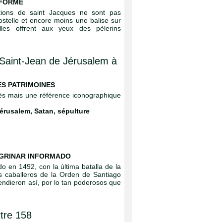
NFORMÉ
ations de saint Jacques ne sont pas
stelle et encore moins une balise sur
les offrent aux yeux des pèlerins
 Saint-Jean de Jérusalem à
ES PATRIMOINES
accès mais une référence iconographique
Jérusalem
,
Satan
,
sépulture
GRINAR INFORMADO
 en 1492, con la última batalla de la
s caballeros de la Orden de Santiago
tendieron así, por lo tan poderosos que
ttre 158