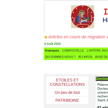
Articles en cours de migration vers
6 Août 2026
Rubriques
COMPOSTELLE
L'APÔTRE JA
QUI SOMMES-NOUS ?
IRJ-INFOS
BASE DE
Denise
ETOILES ET
CONSTELLATIONS
Pèleri
Docteu
Un peu de tout
univer
recher
Saint-
PATRIMOINE
63 art