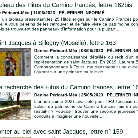
bleau des Hitos du Camino francés, lettre 162bis
 Péricard-Méa | 11/06/2023
|
PÈLERINER INFORMÉ
la un tableau présentant les 25 Hitos érigés sur le Camino Francés po
ser. A vous pèlerins de les retrouver et de faire vivre ce patrimoine 
ls se trouvaient des panneaux d'information pour la plupart...
int Jacques à Sillegny (Moselle), lettre 163
Denise Péricard-Méa | 08/06/2023
|
PÈLERINER I
Comment la connaissance détaillée du récit d'un 
représentation de saint Jacques. En 2019, Laurent B
Compagnonnage à Tours, me transmettait une curie
figurant sur une peinture murale de...
la recherche des Hitos du Camino francés, lettre 1
Denise Péricard-Méa | 25/05/2023
|
PÈLERINER I
L'année sainte 2021 avait été pour l'IRJ l'occasion 
valeur du patrimoine du Camino francés mis en oe
restait-il ? Pouvait-il trouver une seconde jeuness
conduits à imaginer une nouvelle...
nter au ciel avec saint Jacques, lettre n° 159