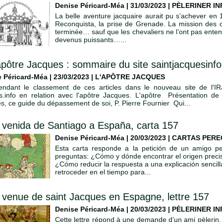
Denise Péricard-Méa | 31/03/2023
|
PÈLERINER I
La belle aventure jacquaire aurait pu s’achever en 1
Reconquista, la prise de Grenade. La mission des ch
terminée… sauf que les chevaliers ne l’ont pas entendu
devenus puissants…...
apôtre Jacques : sommaire du site saintjacquesinfo
 Péricard-Méa | 23/03/2023
|
L'APÔTRE JACQUES
endant le classement de ces articles dans le nouveau site de l'IRJ
s.info en relation avec l'apôtre Jacques. L'apôtre Présentation d
s, ce guide du dépassement de soi, P. Pierre Fournier Qui...
 venida de Santiago a España, carta 157
Denise Péricard-Méa | 20/03/2023
|
CARTAS PERE
Esta carta responde a la petición de un amigo pe
preguntas: ¿Cómo y dónde encontrar el origen preci
¿Cómo reducir la respuesta a una explicación sencill
retroceder en el tiempo para...
 venue de saint Jacques en Espagne, lettre 157
Denise Péricard-Méa | 20/03/2023
|
PÈLERINER I
Cette lettre répond à une demande d’un ami pèlerin.