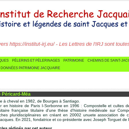
 https://institut-irj.eu/ - Les Lettres de l'IRJ sont toutes ic
CQUES
PÈLERINS ET PÈLERINAGES
PATRIMOINE
CHEMINS DE SAINT-JA
 DONNÉES PATRIMOINE JACQUAIRE
 Péricard-Méa
ne à cheval en 1982, de Bourges à Santiago.
r en histoire de Paris I-Sorbonne en 1996 : Compostelle et cultes 
sitaire française titulaire d'une thèse d'histoire médiévale sur Com
ches pluridisciplinaires en créant en 20002 unuete association de 
Jacques. En 2021, fondatrice et co-présidente avec Joseph Torguet de l'
icles rédigés par cet auteur