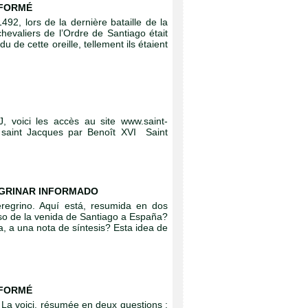
NFORMÉ
492, lors de la dernière bataille de la
evaliers de l’Ordre de Santiago était
 de cette oreille, tellement ils étaient
, voici les accès au site www.saint-
e saint Jacques par Benoît XVI Saint
GRINAR INFORMADO
regrino. Aquí está, resumida en dos
so de la venida de Santiago a España?
a, a una nota de síntesis? Esta idea de
NFORMÉ
 La voici, résumée en deux questions :