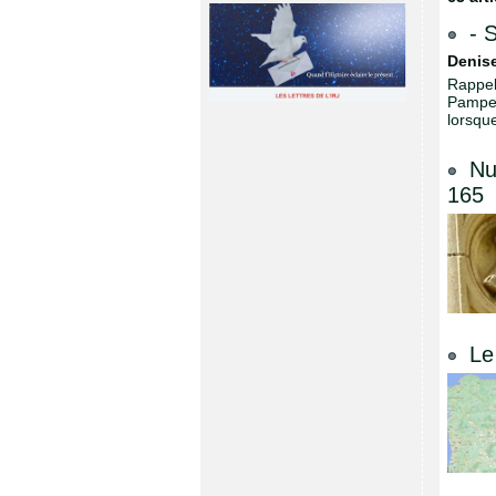
- 
Denise
Rappel
Pampel
lorsqu
Nu
165
Le