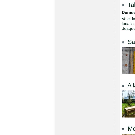
Ta
Denise
Voici 
locali
desque
Sa
A 
Mo