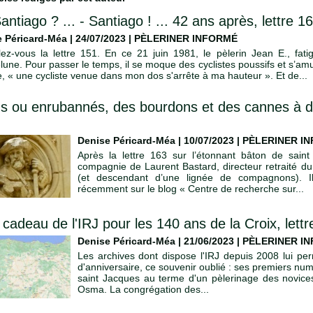
Santiago ? ... - Santiago ! ... 42 ans après, lettre 1
 Péricard-Méa | 24/07/2023
|
PÈLERINER INFORMÉ
ez-vous la lettre 151. En ce 21 juin 1981, le pèlerin Jean E., fat
une. Pour passer le temps, il se moque des cyclistes poussifs et s’am
e, « une cycliste venue dans mon dos s'arrête à ma hauteur ». Et de...
s ou enrubannés, des bourdons et des cannes à do
Denise Péricard-Méa | 10/07/2023
|
PÈLERINER I
Après la lettre 163 sur l’étonnant bâton de saint
compagnie de Laurent Bastard, directeur retraité
(et descendant d’une lignée de compagnons). I
récemment sur le blog « Centre de recherche sur...
 cadeau de l'IRJ pour les 140 ans de la Croix, lett
Denise Péricard-Méa | 21/06/2023
|
PÈLERINER I
Les archives dont dispose l'IRJ depuis 2008 lui per
d'anniversaire, ce souvenir oublié : ses premiers n
saint Jacques au terme d'un pèlerinage des novice
Osma. La congrégation des...