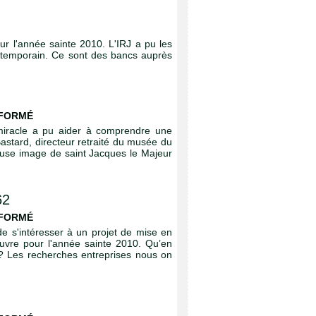
ur l'année sainte 2010. L'IRJ a pu les
contemporain. Ce sont des bancs auprès
NFORMÉ
miracle a pu aider à comprendre une
astard, directeur retraité du musée du
use image de saint Jacques le Majeur
62
NFORMÉ
de s'intéresser à un projet de mise en
uvre pour l'année sainte 2010. Qu’en
e ? Les recherches entreprises nous on