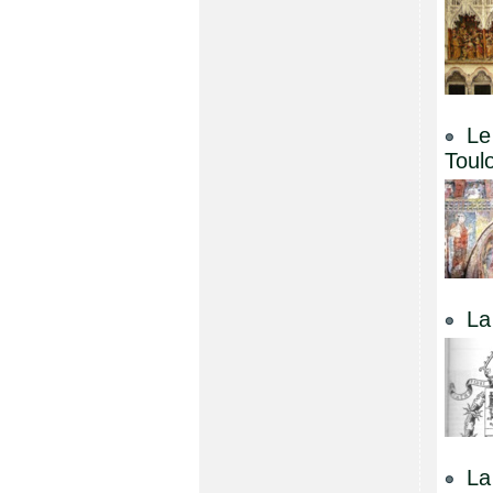
Le
Toul
La
La