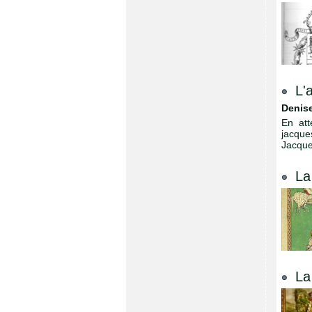
L'
Denise
En att
jacque
Jacque
La
La