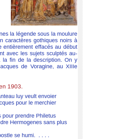
ignes la légende sous la moulure
 en caractères gothiques noirs à
ue entièrement effacés au début
t avec les sujets sculptés au-
 la fin de la description. On y
cques de Voragine, au XIIIe
 en 1903.
au luy veult envoier
cques pour le merchier
r prendre Philetus
e Hermogenes sans plus
 se humi. . . . .