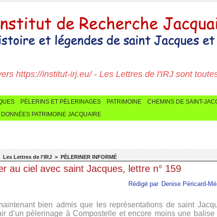
 https://institut-irj.eu/ - Les Lettres de l'IRJ sont toutes ic
CQUES
PÈLERINS ET PÈLERINAGES
PATRIMOINE
CHEMINS DE SAINT-JA
 DONNÉES PATRIMOINE JACQUAIRE
>
Les Lettres de l'IRJ
>
PÈLERINER INFORMÉ
r au ciel avec saint Jacques, lettre n° 159
Rédigé par
Denise Péricard-Mé
 maintenant bien admis que les représentations de saint Jacq
ir d’un pèlerinage à Compostelle et encore moins une balise