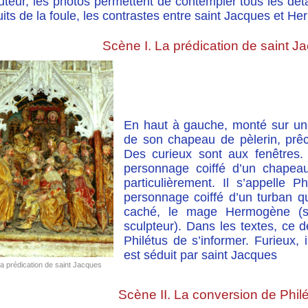
teur, les photos permettent de contempler tous les déta
uits de la foule, les contrastes entre saint Jacques et
Scène I. La prédication de saint J
En haut à gauche, monté sur une
de son chapeau de pèlerin, prêc
Des curieux sont aux fenêtres. 
personnage coiffé d’un chapeau
particulièrement. Il s’appelle Ph
personnage coiffé d’un turban qui
caché, le mage Hermogène (s
sculpteur). Dans les textes, ce
Philétus de s’informer. Furieux,
est séduit par saint Jacques
La prédication de saint Jacques
Scène II. La conversion de Phil