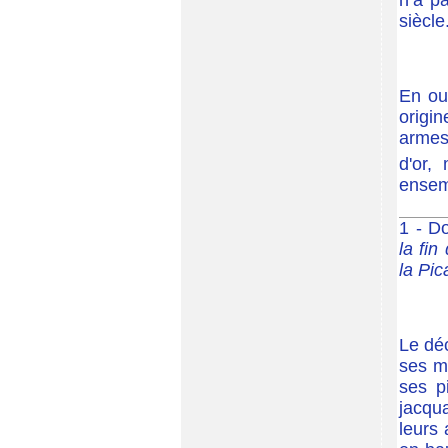
n’a p
siècl
En ou
origin
armes
d'or,
ense
1 - D
la fi
la Pic
Le déc
ses m
ses p
jacqua
leurs 