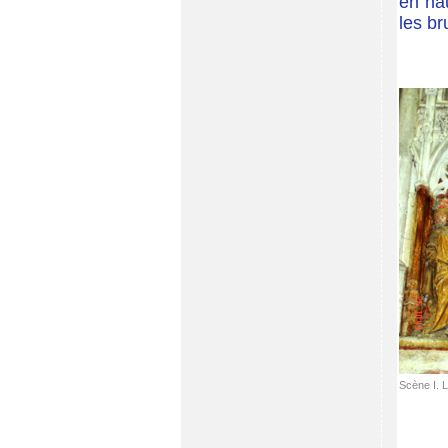
en hau
les br
Scène I. 