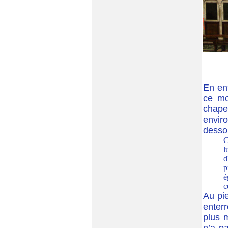
En ent
ce mo
chapel
envir
dessou
C
l
d
p
é
c
Au pi
enter
plus m