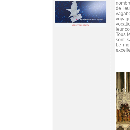
nombre
de leu
vagabo
voyage
vocatio
leur c
Tous l
sont, s
Le mon
excell