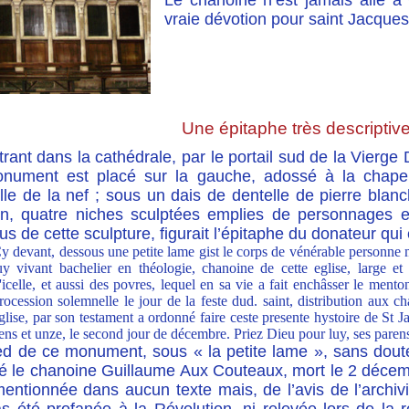
Le chanoine n’est jamais allé à
vraie dévotion pour saint Jacques
Une épitaphe très descriptiv
rant dans la cathédrale, par le portail sud de la Vierge 
nument est placé sur la gauche, adossé à la chapell
le de la nef ; sous un dais de dentelle de pierre blanc
on, quatre niches sculptées emplies de personnages en 
s de cette sculpture, figurait l’épitaphe du donateur qui
y devant, dessous une petite lame gist le corps de vénérable personn
uy vivant bachelier en théologie, chanoine de cette eglise, large et
'icelle, et aussi des povres, lequel en sa vie a fait enchâsser le men
rocession solemnelle le jour de la feste dud. saint, distribution aux ch
glise, par son testament a ordonné faire ceste presente hystoire de St J
ens et unze, le second jour de décembre. Priez Dieu pour luy, ses parens
ed de ce monument, sous « la petite lame », sans doute
ré le chanoine Guillaume Aux Couteaux, mort le 2 décem
entionnée dans aucun texte mais, de l’avis de l’archivi