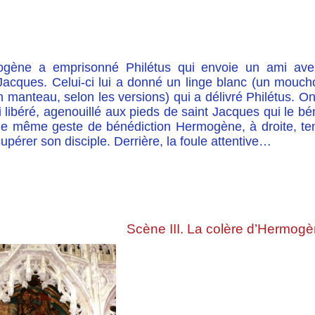
gène a emprisonné Philétus qui envoie un ami aver
Jacques. Celui-ci lui a donné un linge blanc (un moucho
 manteau, selon les versions) qui a délivré Philétus. On
ci libéré, agenouillé aux pieds de saint Jacques qui le bén
le même geste de bénédiction Hermogène, à droite, te
upérer son disciple. Derrière, la foule attentive…
Scène III. La colère d’Hermog