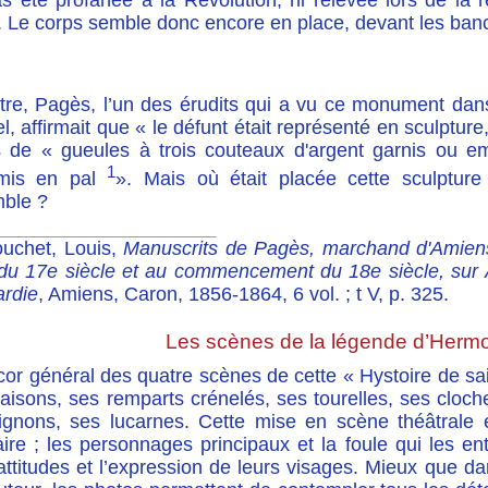
as été profanée à la Révolution, ni relevée lors de la 
e. Le corps semble donc encore en place, devant les ban
tre, Pagès, l’un des érudits qui a vu ce monument dan
el, affirmait que « le défunt était représenté en sculptur
 de « gueules à trois couteaux d'argent garnis ou 
1
 mis en pal
». Mais où était placée cette sculpture
mble ?
ouchet, Louis,
Manuscrits de Pagès, marchand d'Amiens
n du 17e siècle et au commencement du 18e siècle, sur
ardie
, Amiens, Caron, 1856-1864, 6 vol. ; t V, p. 325.
Les scènes de la légende d’Her
or général des quatre scènes de cette « Hystoire de sai
aisons, ses remparts crénelés, ses tourelles, ses cloch
ignons, ses lucarnes. Cette mise en scène théâtrale 
ire ; les personnages principaux et la foule qui les en
attitudes et l’expression de leurs visages. Mieux que dan