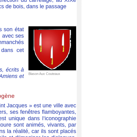
réfection du carrelage, au XIXe
cs de bois, dans le passage
s son état
e, avec ses
emmanchés
 dans cet
, écrits à
Blason Aux Couteaux
 Amiens et
mogène
nt Jacques » est une ville avec
ers, ses fenêtres flamboyantes,
est unique dans l’iconographie
toure sont animés, vivants, par
s la réalité, car ils sont placés