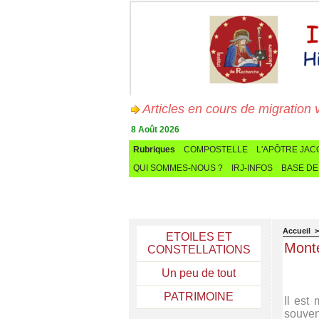
Articles en cours de migration vers
8 Août 2026
Rubriques
COMPOSTELLE
L'APÔTRE JA
QUI SOMMES-NOUS ?
IRJ-INFOS
BASE DE
Accueil
ETOILES ET
Monte
CONSTELLATIONS
Un peu de tout
PATRIMOINE
Il est
souven