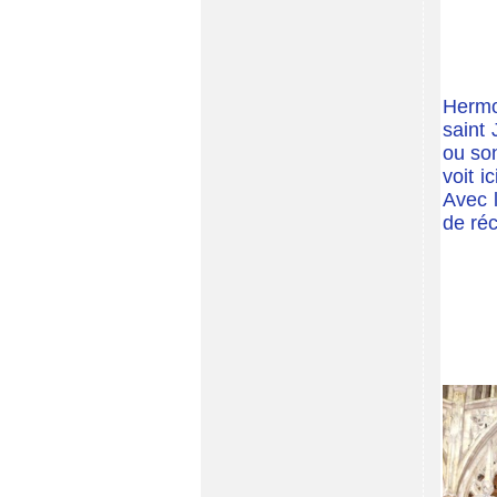
Hermo
saint 
ou son
voit i
Avec 
de réc