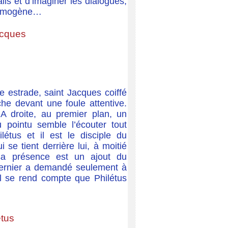
ils et d’imaginer les dialogues,
 Hermogène…
acques
 estrade, saint Jacques coiffé
he devant une foule attentive.
A droite, au premier plan, un
 pointu semble l’écouter tout
ilétus et il est le disciple du
 se tient derrière lui, à moitié
a présence est un ajout du
 dernier a demandé seulement à
 il se rend compte que Philétus
étus