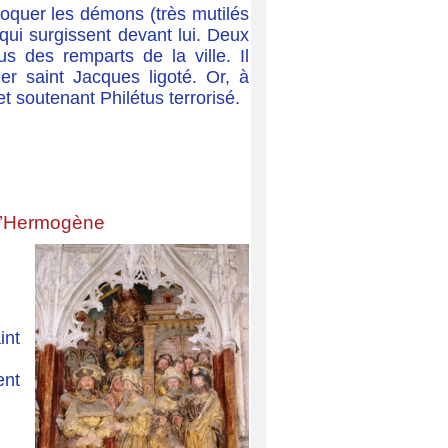
oquer les démons (très mutilés
qui surgissent devant lui. Deux
us des remparts de la ville. Il
r saint Jacques ligoté. Or, à
 et soutenant Philétus terrorisé.
 d’Hermogène
int
ent