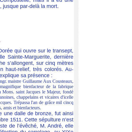
 Compostelle, mais il a eu une
, jusque par-delà la mort.
e
Dorée qui ouvre sur le transept,
e Sainte-Marguerite, dernière
he s’allongent, sur cinq mètres
haut-relief, très colorés. Au-
 explique sa présence :
e mgr. maistre Guillaume Aux Cousteaux,
 magnifique bienfacteur de la fabrique
ton Mons. saint Jacques le Majeur, fondé
anoines, chappelains et vicaires d'icelle
acques. Trépassa l'an de grâce mil cincq
, amis et bienfacteurs.
 une dalle de bronze, fut ainsi
bre 1511. Cette sépulture n’est
ste de l’évêché, M. André, elle