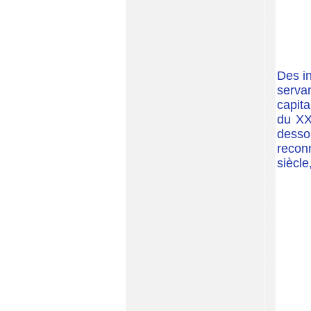
Des in
servan
capit
du XX
desso
recon
siècle