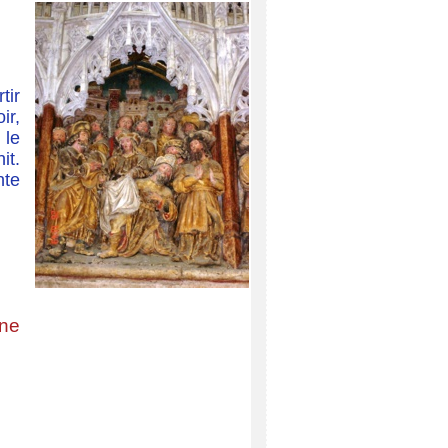
tir
ir,
 le
it.
nte
ène