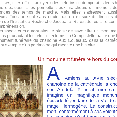
uses, elles offrent aux yeux des pèlerins contemporains leurs h
rs créateurs. Elles permettent aux marcheurs un moment de
ndes des temps de marche. Mais elles s’adressent aussi 
urs. Tous ne sont sans doute pas en mesure de lire ces do
n de l’Institut de Recherche Jacquaire-IRJ est de les faire connaî
ompréhension.
es spectateurs auront ainsi le plaisir de savoir lire un monumen
ans pour autant les relier directement à Compostelle parce que l
ument funéraire du chanoine Aux Couteaux, dans la cathédr
ent exemple d'un patrimoine qui raconte une histoire.
Un monument funéraire hors du c
A
Amiens au XVIe siècle
chanoine de la cathédrale, a cho
son Au-delà. Pour affirmer sa d
imaginé un magnifique monum
épisode légendaire de la Vie de 
mage Hermogène. La constructi
mort, conformément à ses volont