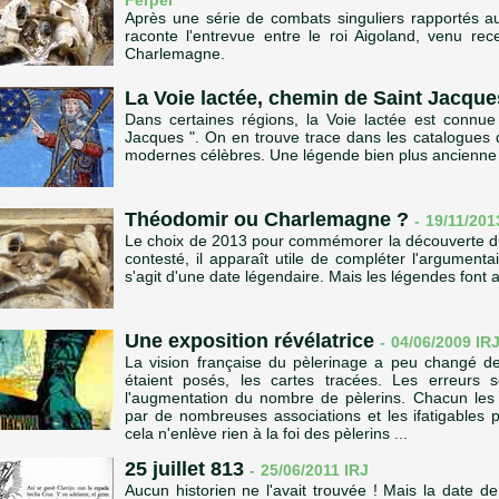
Ferpel
Après une série de combats singuliers rapportés au
raconte l'entrevue entre le roi Aigoland, venu re
Charlemagne.
La Voie lactée, chemin de Saint Jacque
Dans certaines régions, la Voie lactée est connu
Jacques ". On en trouve trace dans les catalogues 
modernes célèbres. Une légende bien plus ancienne l'
Théodomir ou Charlemagne ?
-
19/11/20
Le choix de 2013 pour commémorer la découverte d
contesté, il apparaît utile de compléter l'argumentaire
s'agit d'une date légendaire. Mais les légendes font au
Une exposition révélatrice
-
04/06/2009
IR
La vision française du pèlerinage a peu changé de
étaient posés, les cartes tracées. Les erreurs
l'augmentation du nombre de pèlerins. Chacun les
par de nombreuses associations et les ifatigables
cela n'enlève rien à la foi des pèlerins ...
25 juillet 813
-
25/06/2011
IRJ
Aucun historien ne l'avait trouvée ! Mais la date d