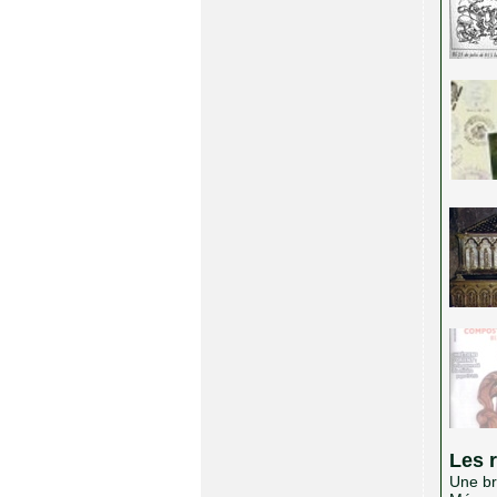
Les 
Une br