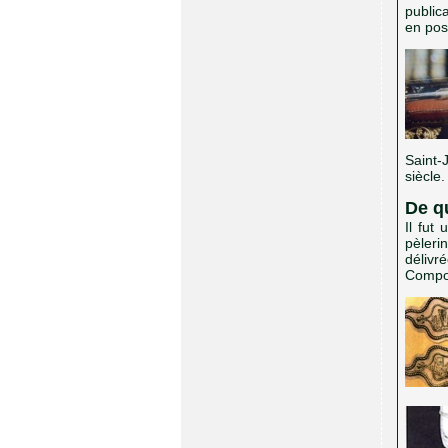
public
en pos
Saint-
siècle.
De q
Il fut
pèleri
délivr
Compos