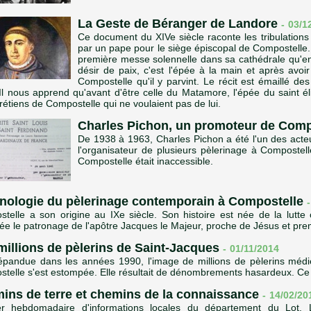
La Geste de Béranger de Landore
-
03/1
Ce document du XIVe siècle raconte les tribulations
par un pape pour le siège épiscopal de Compostelle.
première messe solennelle dans sa cathédrale qu'en 
désir de paix, c'est l'épée à la main et après av
Compostelle qu'il y parvint. Le récit est émaillé de
. Il nous apprend qu'avant d'être celle du Matamore, l'épée du saint é
rétiens de Compostelle qui ne voulaient pas de lui.
Charles Pichon, un promoteur de Com
De 1938 à 1963, Charles Pichon a été l'un des acteu
l'organisateur de plusieurs pèlerinage à Compostel
Compostelle était inaccessible.
nologie du pèlerinage contemporain à Compostelle
-
telle a son origine au IXe siècle. Son histoire est née de la lutte 
ée le patronage de l'apôtre Jacques le Majeur, proche de Jésus et prem
millions de pèlerins de Saint-Jacques
-
01/11/2014
épandue dans les années 1990, l'image de millions de pèlerins méd
telle s'est estompée. Elle résultait de dénombrements hasardeux. Ce q
ins de terre et chemins de la connaissance
-
14/02/2
er hebdomadaire d'informations locales du département du Lot. 