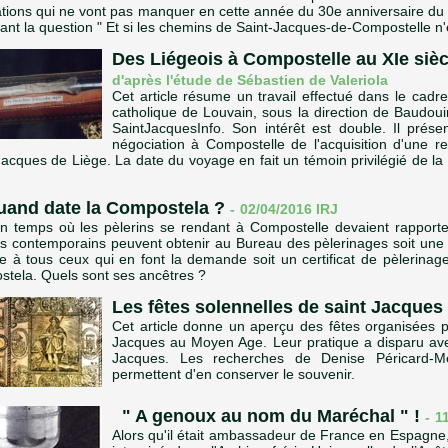
ations qui ne vont pas manquer en cette année du 30e anniversaire du "
ant la question " Et si les chemins de Saint-Jacques-de-Compostelle n'
Des Liégeois à Compostelle au XIe sièc
d'après l'étude de Sébastien de Valeriola
Cet article résume un travail effectué dans le cadre
catholique de Louvain, sous la direction de Baudoui
SaintJacquesInfo. Son intérêt est double. Il prés
négociation à Compostelle de l'acquisition d'une r
Jacques de Liège. La date du voyage en fait un témoin privilégié de la 
uand date la Compostela ?
-
02/04/2016
IRJ
 un temps où les pèlerins se rendant à Compostelle devaient rapport
ns contemporains peuvent obtenir au Bureau des pèlerinages soit une
ée à tous ceux qui en font la demande soit un certificat de pèlerinage
tela. Quels sont ses ancêtres ?
Les fêtes solennelles de saint Jacques
Cet article donne un aperçu des fêtes organisées 
Jacques au Moyen Age. Leur pratique a disparu avec 
Jacques. Les recherches de Denise Péricard-M
permettent d'en conserver le souvenir.
" A genoux au nom du Maréchal " !
-
1
Alors qu'il était ambassadeur de France en Espagne,