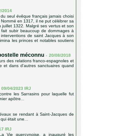
2/2014
 du seul évêque français jamais choisi
 Nommé en 1317, il ne put célébrer sa
juillet 1322. Malgré ses vertus et son
oir fait subir beaucoup de dommages à
s interventions de saint Jacques à son
limina les princes et notables soutiens
postelle méconnu
-
20/08/2018
rs des relations franco-espagnoles et
le et dans d'autres sanctuaires quand
09/04/2023
IRJ
contre les Sarrasins pour laquelle fut
ier apôtre...
iévaux se rendant à Saint-Jacques de
ui était une...
017
IRJ
La Vie quercynoise, a inauguré les