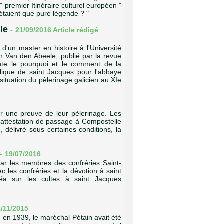
 premier Itinéraire culturel européen "
étaient que pure légende ? "
le
-
21/09/2016 Article rédigé
 d'un master en histoire à l'Université
n Van den Abeele, publié par la revue
ente le pourquoi et le comment de la
elique de saint Jacques pour l'abbaye
situation du pèlerinage galicien au XIe
er une preuve de leur pèlerinage. Les
 attestation de passage à Compostelle
, délivré sous certaines conditions, la
-
19/07/2016
par les membres des confréries Saint-
les confréries et la dévotion à saint
éa sur les cultes à saint Jacques
1/11/2015
 en 1939, le maréchal Pétain avait été