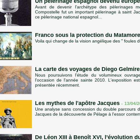
Un pèlerinage espagnol devenu europ
Avant de devenir l'archétype des pèlerinages 
Compostelle fut un important pèlerinage à saint J
ce pèlerinage national espagnol...
Franco sous la protection du Matamor
Voila qui change de la vision angélique des " foules 
La carte des voyages de Diego Gelmire
Nous poursuivons l'étude du volumineux ouvrage 
l'occasion de l'année sainte 2010. L'exposition e
présentée récemment.
Les mythes de l'apôtre Jacques
-
13/04/2
Une analyse sans concession du double parcours de
Jacques de la découverte de Pélage à l'essor conte
De Léon XIII à Benoît XVI, l’évolution 