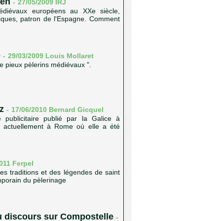
éen
-
27/05/2009
IRJ
médiévaux européens au XXe siècle,
acques, patron de l'Espagne. Comment
e
-
29/03/2009 Louis Mollaret
de pieux pèlerins médiévaux ".
z
-
17/06/2010 Bernard Gicquel
publicitaire publié par la Galice à
st actuellement à Rome où elle a été
011 Ferpel
s traditions et des légendes de saint
mporain du pèlerinage
du discours sur Compostelle
-