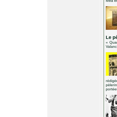
Méa en
Le pè
« Quan
Valance
rédigé
pèleri
portée