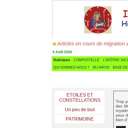
Articles en cours de migration vers
6 Août 2026
Rubriques
COMPOSTELLE
L'APÔTRE JA
QUI SOMMES-NOUS ?
IRJ-INFOS
BASE DE
ETOILES ET
CONSTELLATIONS
Trop p
des li
Un peu de tout
mystér
yeux d
PATRIMOINE
bien d'