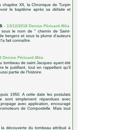
 chapitre XII, la Chronique de Turpin
cevoir le baptême après sa défaite et
s
-
13/12/2018 Denise Péricard-Méa
e sous le nom de " chemin de Saint-
de bergers et sous la plume d'auteurs
a fait connaître.
13
Denise Péricard-Méa
u tombeau de saint Jacques ayant été
 le justifiant, tout en rappellant qu'il
ssi partie de l'histoire.
J
puis 1950. A cette date les postulats
 se sont simplement répandues avec
 propage avec application, encouragé
 promoteurs de Compostelle. Mais tout
e la découverte du tombeau attribué à