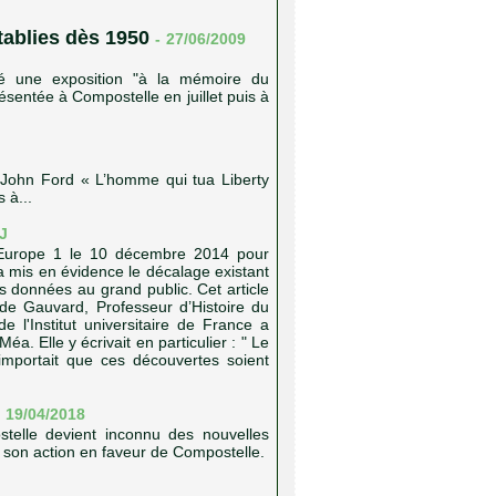
ablies dès 1950
-
27/06/2009
sé une exposition "à la mémoire du
ésentée à Compostelle en juillet puis à
J
. John Ford « L’homme qui tua Liberty
 à...
J
 Europe 1 le 10 décembre 2014 pour
 mis en évidence le décalage existant
ns données au grand public. Cet article
ude Gauvard, Professeur d’Histoire du
l'Institut universitaire de France a
. Elle y écrivait en particulier : " Le
l importait que ces découvertes soient
19/04/2018
telle devient inconnu des nouvelles
r son action en faveur de Compostelle.