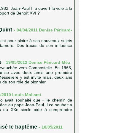
1982, Jean-Paul II a ouvert la voie à la
'apport de Benoît XVI ?
Quint
-
04/04/2011 Denise Péricard-
int pour plaire à ses nouveaux sujets
atamore. Des traces de son influence
e
-
19/05/2012 Denise Péricard-Méa
hevauchée vers Compostelle. En 1963,
ganise avec deux amis une première
sselière y est invité mais, deux ans
e de son rôle de pionnier.
/2010 Louis Mollaret
co avait souhaité que « le chemin de
râce au pape Jean-Paul II ce souhait a
es du XXe siècle aide à comprendre
fusé le baptême
-
10/05/2011