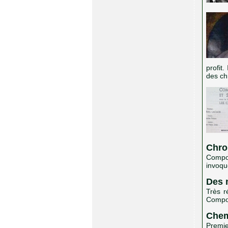
profit
des ch
Chro
Compos
invoqu
Des 
Très r
Compos
Chem
Premi