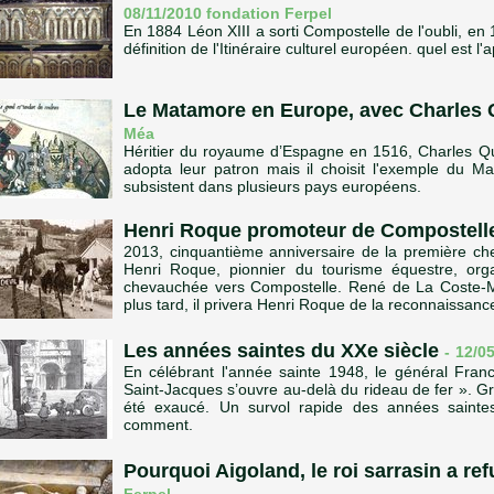
08/11/2010 fondation Ferpel
En 1884 Léon XIII a sorti Compostelle de l'oubli, en 
définition de l'Itinéraire culturel européen. quel est l
Le Matamore en Europe, avec Charles 
Méa
Héritier du royaume d’Espagne en 1516, Charles Qu
adopta leur patron mais il choisit l'exemple du M
subsistent dans plusieurs pays européens.
Henri Roque promoteur de Compostell
2013, cinquantième anniversaire de la première c
Henri Roque, pionnier du tourisme équestre, or
chevauchée vers Compostelle. René de La Coste-Me
plus tard, il privera Henri Roque de la reconnaissanc
Les années saintes du XXe siècle
-
12/05
En célébrant l'année sainte 1948, le général Fran
Saint-Jacques s’ouvre au-delà du rideau de fer ». G
été exaucé. Un survol rapide des années saint
comment.
Pourquoi Aigoland, le roi sarrasin a re