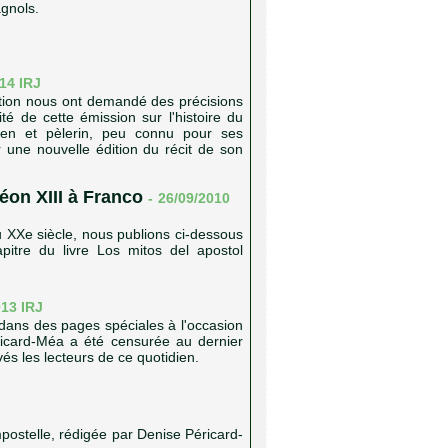
agnols.
014
IRJ
mation nous ont demandé des précisions
ité de cette émission sur l'histoire du
cien et pèlerin, peu connu pour ses
r une nouvelle édition du récit de son
éon XIII à Franco
-
26/09/2010
u XXe siècle, nous publions ci-dessous
apitre du livre Los mitos del apostol
013
IRJ
e dans des pages spéciales à l'occasion
icard-Méa a été censurée au dernier
vés les lecteurs de ce quotidien.
postelle, rédigée par Denise Péricard-