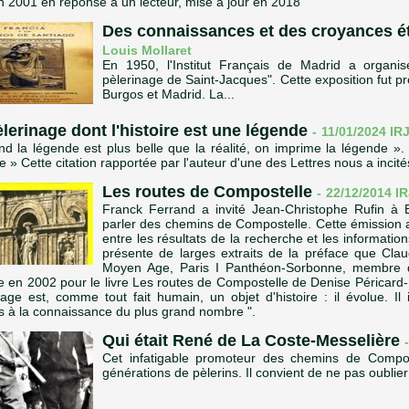
 2001 en réponse à un lecteur, mise à jour en 2018
Des connaissances et des croyances ét
Louis Mollaret
En 1950, l'Institut Français de Madrid a organi
pèlerinage de Saint-Jacques". Cette exposition fut pr
Burgos et Madrid. La...
lerinage dont l'histoire est une légende
-
11/01/2024
IR
d la légende est plus belle que la réalité, on imprime la légende »
 » Cette citation rapportée par l'auteur d'une des Lettres nous a incités
Les routes de Compostelle
-
22/12/2014
IR
Franck Ferrand a invité Jean-Christophe Rufin à
parler des chemins de Compostelle. Cette émission a
entre les résultats de la recherche et les informatio
présente de larges extraits de la préface que Cla
Moyen Age, Paris I Panthéon-Sorbonne, membre de 
e en 2002 pour le livre Les routes de Compostelle de Denise Péricard-Méa
nage est, comme tout fait humain, un objet d'histoire : il évolue. I
s à la connaissance du plus grand nombre ".
Qui était René de La Coste-Messelière
-
Cet infatigable promoteur des chemins de Compos
générations de pèlerins. Il convient de ne pas oublie