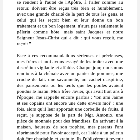
se rendent à l'autel de l'Apôtre, à l'aller comme au
retour, doivent être reçus très bien et humblement,
avec une grande charité de la part de tous les gens, et
celui qui les reçoit bien et leur donne un bon
traitement et un bon logement, n'aura pas seulement le
pèlerin comme hôte, mais saint Jacques et notre
Seigneur Jésus-Christ qui a dit : qui vous reçoit, me
reçoit ".
Face à ces recommandations sérieuses et précieuses,
mes frères et moi avons essayé de les traiter avec une
discrétion vigilante et affable. Chaque jour, nous nous
rendions à la chênaie avec un panier de pommes, une
cruche de lait, une savonnette, un cachet d'aspirine,
des pansements ou les œufs que les poules avaient
pondus le matin. Mon frère Javier, qui avait huit ans à
l'époque, me rappelle encore parfois : ‘ton ami Jaime
et ses copains ont encore une dette envers moi’ : une
fois, alors qu'il leur apportait une corbeille de fruits, il
reçut, je suppose de la part de Mgr. Antonio, une
pièce de monnaie pour des friandises. En arrivant à la
maison, heureux de son trophée, mes parents l'ont
réprimandé pour l'avoir accepté, car l'aide à un pèlerin
doit être charitable et gratuite. Ils l'obligèrent à revenir