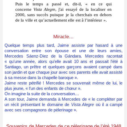
Puis le temps a passé et, dit-il, « en ce qui
concerne
Vista Alegre
, j'ai essayé de la localiser en
2000, sans succès puisque je la cherchais en dehors
de la ville et qu’actuellement elle est à l’intérieur ».
Miracle…
Quelque temps plus tard, Jaime assiste par hasard à une
conversation entre son épouse et une de leurs amies,
Mercedes Sáenz-Diez de la Gándara. Mercedes racontait
« qu'une année, alors qu’elle avait 10 ans et passait l’été à
Santiago, un prêtre et quelques garçons avaient campé dans
son jardin et que chaque jour avec ses parents elle avait assisté
à sa messe dans la chapelle baroque ».
Jaime reste pétrifié ! Mercedes se souvenait même de lui, le
plus jeune, « l’un des enfants de chœur ».
On imagine la suite de la conversation…
A son tour, Jaime demanda à Mercedes de « le compléter par
un récit présentant le domaine de
Vista Alegre
où il a campé
avec ses compagnons de pèlerinage ».
Souvenirs de Mercedes de ce pèlerinage de l’été 1948