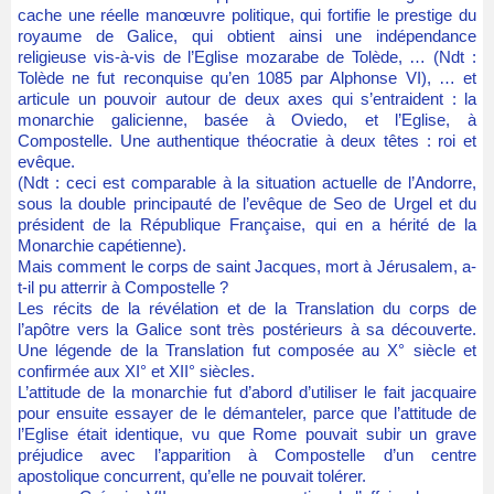
cache une réelle manœuvre politique, qui fortifie le prestige du
royaume de Galice, qui obtient ainsi une indépendance
religieuse vis-à-vis de l’Eglise mozarabe de Tolède, … (Ndt :
Tolède ne fut reconquise qu’en 1085 par Alphonse VI), … et
articule un pouvoir autour de deux axes qui s’entraident : la
monarchie galicienne, basée à Oviedo, et l’Eglise, à
Compostelle. Une authentique théocratie à deux têtes : roi et
evêque.
(Ndt : ceci est comparable à la situation actuelle de l’Andorre,
sous la double principauté de l’evêque de Seo de Urgel et du
président de la République Française, qui en a hérité de la
Monarchie capétienne).
Mais comment le corps de saint Jacques, mort à Jérusalem, a-
t-il pu atterrir à Compostelle ?
Les récits de la révélation et de la Translation du corps de
l’apôtre vers la Galice sont très postérieurs à sa découverte.
Une légende de la Translation fut composée au X° siècle et
confirmée aux XI° et XII° siècles.
L’attitude de la monarchie fut d’abord d’utiliser le fait jacquaire
pour ensuite essayer de le démanteler, parce que l’attitude de
l’Eglise était identique, vu que Rome pouvait subir un grave
préjudice avec l’apparition à Compostelle d’un centre
apostolique concurrent, qu’elle ne pouvait tolérer.