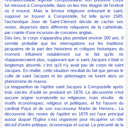
fut retrouvé à Compostelle, dans un lieu très éloigné de l’endroit
où il mourut. Mais la ferveur religieuse entourant le saint,
supposé se trouver à Compostelle, fut telle qu’en 1589,
l’archevêque Jean de Saint-Clément décida de cacher ses
restes, dispersés dans différents reliquaires de la cathédrale,
par crainte d’une incursion de corsaires anglais.
Dès lors, le corps n’apparaîtra plus pendant environ 300 ans. Il
semble probable que les interrogations sur les traditions
jacquaires de la part des historiens et critiques historiques du
moment influèrent notablement sur le fait qu’ils ne
réapparaissaient plus, supposant que si saint Jacques s’était si
longtemps absenté, c’est qu’il n’y avait pas de corps de saint
Jacques. En réalité, cette situation résultait du fait que jamais le
culte de saint Jacques et les pèlerinages ne furent alors un
phénomène de masse.
La réapparition de l’apôtre saint Jacques à Compostelle après
trois siècles d’oubli se produisit en 1878. La découverte n’eut
aucune origine surnaturelle ou religieuse, mais résulta de
motifs économiques, religieux et politiques, et fut l’œuvre du
cardinal Payá et de son successeur Martin de Herrera... La
découverte des restes de l’apôtre en 1878 est l’axe principal
autour duquel l’Eglise s’est organisée pour récupérer un rôle
décisif d’ordre politique, économique et social. La précarité de la