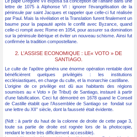
Le pape Grégoire VII exposa sa conception de l’affaire dans une
lettre de 1075 à Alphonse VI : ignorer l’évangélisation de la
péninsule par saint Jacques et rappeler que celle-ci fut réalisée
par Paul. Mais la révélation et la Translation furent finalement un
baume pour la papauté après le conflit avec Byzance, quand
celle-ci rompit avec Rome en 1054, pour assurer sa domination
sur la péninsule ibérique et éviter un nouveau schisme. Ainsi fut
confirmée la tradition compostellane.
2. L’ASSISE ECONOMIQUE : LE« VOTO » DE
SANTIAGO.
Le culte de l’apôtre généra une énorme opération rentable dont
bénéficièrent quelques privilégiés : les institutions
ecclésiastiques, en charge du culte, et la monarchie castillane.
L’origine de ce privilège est dû aux habitants des régions
soumises au « Voto » (le Tribut) de Santiago, instauré à partir
d’une falsification. Ceci fut démontré en 1678 quand le Conseil
de Castille établit que l’Assemblée de Santiago se fondait sur
une lettre du XII° siècle, dont la fausseté était évidente.
(Ndt : à partir du haut de la colonne de droite de cette page 3,
toute sa partie de droite est rognée lors de la photocopie,
rendant le texte très difficilement accessible).