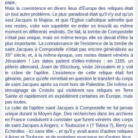
pape.
Mais la coexistence en divers lieux d’Europe des reliques était
un tout autre problème. Le plus paradoxal était qu’il n’y eut qu’un
seul Jacques le Majeur, et que l’Eglise catholique admette que
ses restes, voire son squelette en entier se trouvât au même
moment en différents endroits. De fait, la tombe de Compostelle
n’était pas unique, mais en même temps elle se devait d’être la
plus importante. La connaissance de l’existence de la tombe de
saint Jacques à Compostelle n’était pas encore généralisée au
XII° siècle, et, à la même époque, ses restes étaient vénérés à
Jérusalem ! Les dates parlent d’elles-mêmes : en 1165, un
pèlerin allemand, Joam de Würzburg, visite Jérusalem et y voit
le crâne de l’apôtre. L’existence de cette relique était fort
gênante, parce qu’elle remettait en question le transfert du corps
de saint Jacques après sa mort hors de Palestine. De même ce
témoignage de Croisés qui visitèrent ses reliques en Terre
Sainte et rapidement en expédièrent certaines en Europe, mais
pas toutes.
Le culte de l’apôtre saint Jacques à Compostelle ne fut jamais
unique durant la Moyen Age. Des recherches dans les archives
en France conduisent à constater que furent vénérés des corps
de saint Jacques à Angers, « Toulousse » (? Tolosa ?), Berry ou
Echirolles - ici sans tête -, et qu’il y avait aussi d’autres reliques
à Arras et Toulouse, et de moindres morceaux en d’autres lieux.