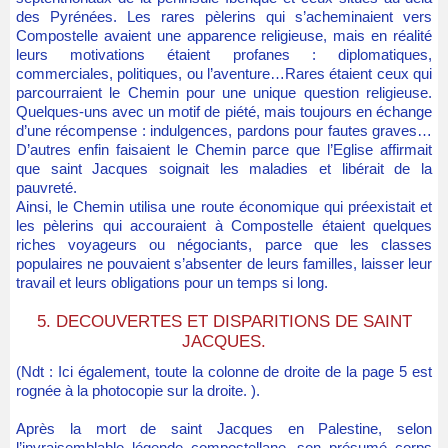
des Pyrénées. Les rares pèlerins qui s’acheminaient vers
Compostelle avaient une apparence religieuse, mais en réalité
leurs motivations étaient profanes : diplomatiques,
commerciales, politiques, ou l’aventure…Rares étaient ceux qui
parcourraient le Chemin pour une unique question religieuse.
Quelques-uns avec un motif de piété, mais toujours en échange
d’une récompense : indulgences, pardons pour fautes graves…
D’autres enfin faisaient le Chemin parce que l’Eglise affirmait
que saint Jacques soignait les maladies et libérait de la
pauvreté.
Ainsi, le Chemin utilisa une route économique qui préexistait et
les pèlerins qui accouraient à Compostelle étaient quelques
riches voyageurs ou négociants, parce que les classes
populaires ne pouvaient s’absenter de leurs familles, laisser leur
travail et leurs obligations pour un temps si long.
5. DECOUVERTES ET DISPARITIONS DE SAINT
JACQUES.
(Ndt : Ici également, toute la colonne de droite de la page 5 est
rognée à la photocopie sur la droite. ).
Après la mort de saint Jacques en Palestine, selon
l’invraisemblable légende compostellane, son présumé corps