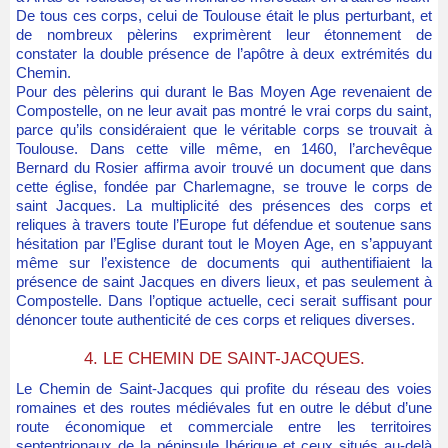
De tous ces corps, celui de Toulouse était le plus perturbant, et
de nombreux pèlerins exprimèrent leur étonnement de
constater la double présence de l’apôtre à deux extrémités du
Chemin.
Pour des pèlerins qui durant le Bas Moyen Age revenaient de
Compostelle, on ne leur avait pas montré le vrai corps du saint,
parce qu’ils considéraient que le véritable corps se trouvait à
Toulouse. Dans cette ville même, en 1460, l’archevêque
Bernard du Rosier affirma avoir trouvé un document que dans
cette église, fondée par Charlemagne, se trouve le corps de
saint Jacques. La multiplicité des présences des corps et
reliques à travers toute l’Europe fut défendue et soutenue sans
hésitation par l’Eglise durant tout le Moyen Age, en s’appuyant
même sur l’existence de documents qui authentifiaient la
présence de saint Jacques en divers lieux, et pas seulement à
Compostelle. Dans l’optique actuelle, ceci serait suffisant pour
dénoncer toute authenticité de ces corps et reliques diverses.
4. LE CHEMIN DE SAINT-JACQUES.
Le Chemin de Saint-Jacques qui profite du réseau des voies
romaines et des routes médiévales fut en outre le début d’une
route économique et commerciale entre les territoires
septentrionaux de la péninsule Ibérique et ceux situés au-delà