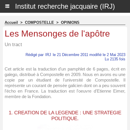
Institut recherche jacquaire (IRJ)
Accueil
>
COMPOSTELLE
>
OPINIONS
Les Mensonges de l'apôtre
Un tract
Rédigé par
IRJ
le 21 Décembre 2011 modifié le 2 Mai 2023
Lu 2135 fois
Cet article est la traduction d'un pamphlet de 6 pages, écrit en
galego, distribué à Compostelle en 2009. Nous en avons eu une
copie par un étudiant de l'université de Compostelle. Il
représente un courant de pensée galicien dont on a peu souvent
l'écho en France. La traduction est l'oeuvre d'Etienne Eimer,
membre de la Fondation.
1. CREATION DE LA LEGENDE : UNE STRATEGIE
POLITIQUE.