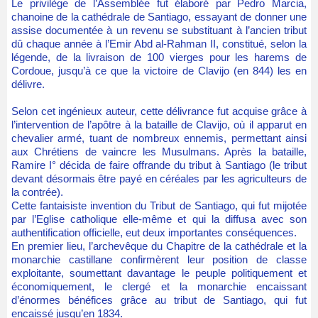
Le privilège de l’Assemblée fut élaboré par Pedro Marcia,
chanoine de la cathédrale de Santiago, essayant de donner une
assise documentée à un revenu se substituant à l’ancien tribut
dû chaque année à l’Emir Abd al-Rahman II, constitué, selon la
légende, de la livraison de 100 vierges pour les harems de
Cordoue, jusqu’à ce que la victoire de Clavijo (en 844) les en
délivre.
Selon cet ingénieux auteur, cette délivrance fut acquise grâce à
l’intervention de l’apôtre à la bataille de Clavijo, où il apparut en
chevalier armé, tuant de nombreux ennemis, permettant ainsi
aux Chrétiens de vaincre les Musulmans. Après la bataille,
Ramire I° décida de faire offrande du tribut à Santiago (le tribut
devant désormais être payé en céréales par les agriculteurs de
la contrée).
Cette fantaisiste invention du Tribut de Santiago, qui fut mijotée
par l’Eglise catholique elle-même et qui la diffusa avec son
authentification officielle, eut deux importantes conséquences.
En premier lieu, l’archevêque du Chapitre de la cathédrale et la
monarchie castillane confirmèrent leur position de classe
exploitante, soumettant davantage le peuple politiquement et
économiquement, le clergé et la monarchie encaissant
d’énormes bénéfices grâce au tribut de Santiago, qui fut
encaissé jusqu’en 1834.