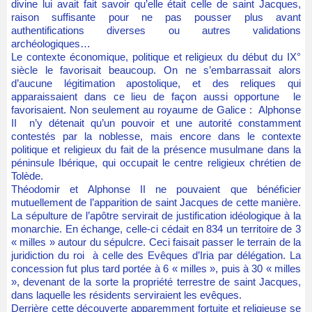
divine lui avait fait savoir qu’elle était celle de saint Jacques,
raison suffisante pour ne pas pousser plus avant
authentifications diverses ou autres validations
archéologiques…
Le contexte économique, politique et religieux du début du IX°
siècle le favorisait beaucoup. On ne s’embarrassait alors
d’aucune légitimation apostolique, et des reliques qui
apparaissaient dans ce lieu de façon aussi opportune le
favorisaient. Non seulement au royaume de Galice : Alphonse
II n’y détenait qu’un pouvoir et une autorité constamment
contestés par la noblesse, mais encore dans le contexte
politique et religieux du fait de la présence musulmane dans la
péninsule Ibérique, qui occupait le centre religieux chrétien de
Tolède.
Théodomir et Alphonse II ne pouvaient que bénéficier
mutuellement de l’apparition de saint Jacques de cette manière.
La sépulture de l’apôtre servirait de justification idéologique à la
monarchie. En échange, celle-ci cédait en 834 un territoire de 3
« milles » autour du sépulcre. Ceci faisait passer le terrain de la
juridiction du roi à celle des Evêques d’Iria par délégation. La
concession fut plus tard portée à 6 « milles », puis à 30 « milles
», devenant de la sorte la propriété terrestre de saint Jacques,
dans laquelle les résidents serviraient les evêques.
Derrière cette découverte apparemment fortuite et religieuse se