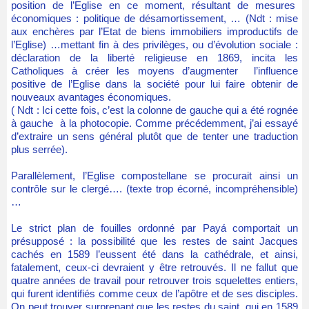
position de l’Eglise en ce moment, résultant de mesures
économiques : politique de désamortissement, … (Ndt : mise
aux enchères par l’Etat de biens immobiliers improductifs de
l’Eglise) …mettant fin à des privilèges, ou d’évolution sociale :
déclaration de la liberté religieuse en 1869, incita les
Catholiques à créer les moyens d’augmenter l’influence
positive de l’Eglise dans la société pour lui faire obtenir de
nouveaux avantages économiques.
( Ndt : Ici cette fois, c’est la colonne de gauche qui a été rognée
à gauche à la photocopie. Comme précédemment, j’ai essayé
d’extraire un sens général plutôt que de tenter une traduction
plus serrée).
Parallèlement, l’Eglise compostellane se procurait ainsi un
contrôle sur le clergé…. (texte trop écorné, incompréhensible)
…
Le strict plan de fouilles ordonné par Payá comportait un
présupposé : la possibilité que les restes de saint Jacques
cachés en 1589 l’eussent été dans la cathédrale, et ainsi,
fatalement, ceux-ci devraient y être retrouvés. Il ne fallut que
quatre années de travail pour retrouver trois squelettes entiers,
qui furent identifiés comme ceux de l’apôtre et de ses disciples.
On peut trouver surprenant que les restes du saint, qui en 1589