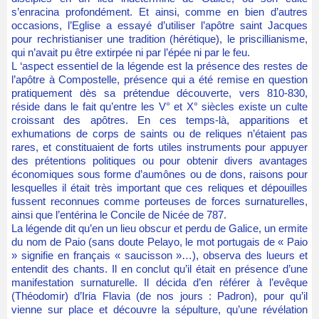
s’enracina profondément. Et ainsi, comme en bien d’autres
occasions, l’Eglise a essayé d’utiliser l’apôtre saint Jacques
pour rechristianiser une tradition (hérétique), le priscillianisme,
qui n’avait pu être extirpée ni par l’épée ni par le feu.
L ‘aspect essentiel de la légende est la présence des restes de
l’apôtre à Compostelle, présence qui a été remise en question
pratiquement dès sa prétendue découverte, vers 810-830,
réside dans le fait qu’entre les V° et X° siècles existe un culte
croissant des apôtres. En ces temps-là, apparitions et
exhumations de corps de saints ou de reliques n’étaient pas
rares, et constituaient de forts utiles instruments pour appuyer
des prétentions politiques ou pour obtenir divers avantages
économiques sous forme d’aumônes ou de dons, raisons pour
lesquelles il était très important que ces reliques et dépouilles
fussent reconnues comme porteuses de forces surnaturelles,
ainsi que l’entérina le Concile de Nicée de 787.
La légende dit qu’en un lieu obscur et perdu de Galice, un ermite
du nom de Paio (sans doute Pelayo, le mot portugais de « Paio
» signifie en français « saucisson »…), observa des lueurs et
entendit des chants. Il en conclut qu’il était en présence d’une
manifestation surnaturelle. Il décida d’en référer à l’evêque
(Théodomir) d’Iria Flavia (de nos jours : Padron), pour qu’il
vienne sur place et découvre la sépulture, qu’une révélation