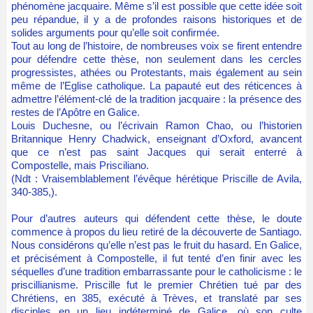
phénomène jacquaire. Même s’il est possible que cette idée soit
peu répandue, il y a de profondes raisons historiques et de
solides arguments pour qu’elle soit confirmée.
Tout au long de l’histoire, de nombreuses voix se firent entendre
pour défendre cette thèse, non seulement dans les cercles
progressistes, athées ou Protestants, mais également au sein
même de l’Eglise catholique. La papauté eut des réticences à
admettre l’élément-clé de la tradition jacquaire : la présence des
restes de l’Apôtre en Galice.
Louis Duchesne, ou l’écrivain Ramon Chao, ou l’historien
Britannique Henry Chadwick, enseignant d’Oxford, avancent
que ce n’est pas saint Jacques qui serait enterré à
Compostelle, mais Prisciliano.
(Ndt : Vraisemblablement l’évêque hérétique Priscille de Avila,
340-385,).
Pour d’autres auteurs qui défendent cette thèse, le doute
commence à propos du lieu retiré de la découverte de Santiago.
Nous considérons qu’elle n’est pas le fruit du hasard. En Galice,
et précisément à Compostelle, il fut tenté d’en finir avec les
séquelles d’une tradition embarrassante pour le catholicisme : le
priscillianisme. Priscille fut le premier Chrétien tué par des
Chrétiens, en 385, exécuté à Trèves, et translaté par ses
disciples en un lieu indéterminé de Galice, où son culte