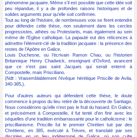
phénomène jacquaire. Même s’il est possible que cette idée soit
peu répandue, il y a de profondes raisons historiques et de
solides arguments pour qu’elle soit confirmée.
Tout au long de l’histoire, de nombreuses voix se firent entendre
pour défendre cette thèse, non seulement dans les cercles
progressistes, athées ou Protestants, mais également au sein
même de l’Eglise catholique. La papauté eut des réticences à
admettre l’élément-clé de la tradition jacquaire : la présence des
restes de l’Apôtre en Galice.
Louis Duchesne, ou l’écrivain Ramon Chao, ou l’historien
Britannique Henry Chadwick, enseignant d’Oxford, avancent
que ce n’est pas saint Jacques qui serait enterré à
Compostelle, mais Prisciliano.
(Ndt : Vraisemblablement l’évêque hérétique Priscille de Avila,
340-385,).
Pour d’autres auteurs qui défendent cette thèse, le doute
commence à propos du lieu retiré de la découverte de Santiago.
Nous considérons qu’elle n’est pas le fruit du hasard. En Galice,
et précisément à Compostelle, il fut tenté d’en finir avec les
séquelles d’une tradition embarrassante pour le catholicisme : le
priscillianisme. Priscille fut le premier Chrétien tué par des
Chrétiens, en 385, exécuté à Trèves, et translaté par ses
disciples en un lieu indéterminé de Galice, où son culte