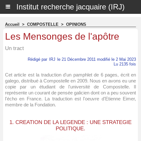
Institut recherche jacquaire (IRJ)
Accueil
>
COMPOSTELLE
>
OPINIONS
Les Mensonges de l'apôtre
Un tract
Rédigé par
IRJ
le 21 Décembre 2011 modifié le 2 Mai 2023
Lu 2135 fois
Cet article est la traduction d'un pamphlet de 6 pages, écrit en
galego, distribué à Compostelle en 2009. Nous en avons eu une
copie par un étudiant de l'université de Compostelle. Il
représente un courant de pensée galicien dont on a peu souvent
l'écho en France. La traduction est l'oeuvre d'Etienne Eimer,
membre de la Fondation.
1. CREATION DE LA LEGENDE : UNE STRATEGIE
POLITIQUE.