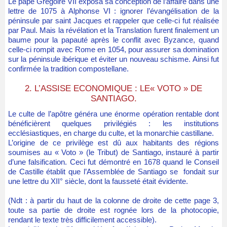
Le pape Grégoire VII exposa sa conception de l’affaire dans une
lettre de 1075 à Alphonse VI : ignorer l’évangélisation de la
péninsule par saint Jacques et rappeler que celle-ci fut réalisée
par Paul. Mais la révélation et la Translation furent finalement un
baume pour la papauté après le conflit avec Byzance, quand
celle-ci rompit avec Rome en 1054, pour assurer sa domination
sur la péninsule ibérique et éviter un nouveau schisme. Ainsi fut
confirmée la tradition compostellane.
2. L’ASSISE ECONOMIQUE : LE« VOTO » DE
SANTIAGO.
Le culte de l’apôtre généra une énorme opération rentable dont
bénéficièrent quelques privilégiés : les institutions
ecclésiastiques, en charge du culte, et la monarchie castillane.
L’origine de ce privilège est dû aux habitants des régions
soumises au « Voto » (le Tribut) de Santiago, instauré à partir
d’une falsification. Ceci fut démontré en 1678 quand le Conseil
de Castille établit que l’Assemblée de Santiago se fondait sur
une lettre du XII° siècle, dont la fausseté était évidente.
(Ndt : à partir du haut de la colonne de droite de cette page 3,
toute sa partie de droite est rognée lors de la photocopie,
rendant le texte très difficilement accessible).