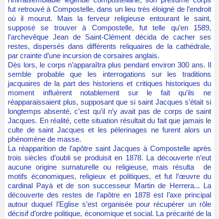
fut retrouvé à Compostelle, dans un lieu très éloigné de l’endroit
où il mourut. Mais la ferveur religieuse entourant le saint,
supposé se trouver à Compostelle, fut telle qu’en 1589,
l’archevêque Jean de Saint-Clément décida de cacher ses
restes, dispersés dans différents reliquaires de la cathédrale,
par crainte d’une incursion de corsaires anglais.
Dès lors, le corps n’apparaîtra plus pendant environ 300 ans. Il
semble probable que les interrogations sur les traditions
jacquaires de la part des historiens et critiques historiques du
moment influèrent notablement sur le fait qu’ils ne
réapparaissaient plus, supposant que si saint Jacques s’était si
longtemps absenté, c’est qu’il n’y avait pas de corps de saint
Jacques. En réalité, cette situation résultait du fait que jamais le
culte de saint Jacques et les pèlerinages ne furent alors un
phénomène de masse.
La réapparition de l’apôtre saint Jacques à Compostelle après
trois siècles d’oubli se produisit en 1878. La découverte n’eut
aucune origine surnaturelle ou religieuse, mais résulta de
motifs économiques, religieux et politiques, et fut l’œuvre du
cardinal Payá et de son successeur Martin de Herrera... La
découverte des restes de l’apôtre en 1878 est l’axe principal
autour duquel l’Eglise s’est organisée pour récupérer un rôle
décisif d’ordre politique, économique et social. La précarité de la