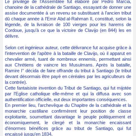
Le privilège de l’Assemblée fut élaboré par Pedro Marcia,
chanoine de la cathédrale de Santiago, essayant de donner une
assise documentée à un revenu se substituant à l’ancien tribut
dû chaque année à l’Emir Abd al-Rahman II, constitué, selon la
légende, de la livraison de 100 vierges pour les harems de
Cordoue, jusqu’à ce que la victoire de Clavijo (en 844) les en
délivre.
Selon cet ingénieux auteur, cette délivrance fut acquise grâce à
l’intervention de l’apôtre à la bataille de Clavijo, où il apparut en
chevalier armé, tuant de nombreux ennemis, permettant ainsi
aux Chrétiens de vaincre les Musulmans. Après la bataille,
Ramire I° décida de faire offrande du tribut à Santiago (le tribut
devant désormais être payé en céréales par les agriculteurs de
la contrée).
Cette fantaisiste invention du Tribut de Santiago, qui fut mijotée
par l’Eglise catholique elle-même et qui la diffusa avec son
authentification officielle, eut deux importantes conséquences.
En premier lieu, l’archevêque du Chapitre de la cathédrale et la
monarchie castillane confirmèrent leur position de classe
exploitante, soumettant davantage le peuple politiquement et
économiquement, le clergé et la monarchie encaissant
d’énormes bénéfices grâce au tribut de Santiago, qui fut
encaissé jusqu’en 1834.