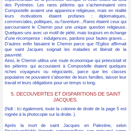
des Pyrénées. Les rares pèlerins qui s’acheminaient vers
Compostelle avaient une apparence religieuse, mais en réalité
leurs motivations étaient profanes : diplomatiques,
commerciales, politiques, ou l’aventure…Rares étaient ceux qui
parcourraient le Chemin pour une unique question religieuse.
Quelques-uns avec un motif de piété, mais toujours en échange
d’une récompense : indulgences, pardons pour fautes graves…
D’autres enfin faisaient le Chemin parce que l’Eglise affirmait
que saint Jacques soignait les maladies et libérait de la
pauvreté.
Ainsi, le Chemin utilisa une route économique qui préexistait et
les pèlerins qui accouraient à Compostelle étaient quelques
riches voyageurs ou négociants, parce que les classes
populaires ne pouvaient s’absenter de leurs familles, laisser leur
travail et leurs obligations pour un temps si long.
5. DECOUVERTES ET DISPARITIONS DE SAINT
JACQUES.
(Ndt : Ici également, toute la colonne de droite de la page 5 est
rognée à la photocopie sur la droite. ).
Après la mort de saint Jacques en Palestine, selon
l’invraisemblable légende compostellane, son présumé corps