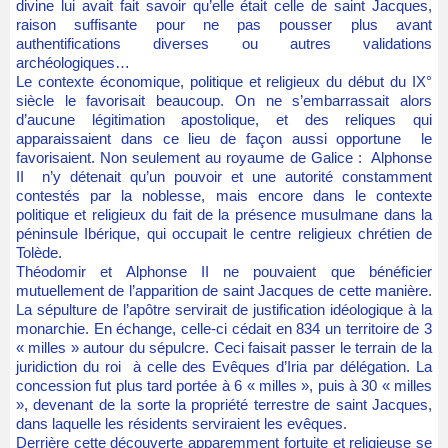
divine lui avait fait savoir qu’elle était celle de saint Jacques,
raison suffisante pour ne pas pousser plus avant
authentifications diverses ou autres validations
archéologiques…
Le contexte économique, politique et religieux du début du IX°
siècle le favorisait beaucoup. On ne s’embarrassait alors
d’aucune légitimation apostolique, et des reliques qui
apparaissaient dans ce lieu de façon aussi opportune le
favorisaient. Non seulement au royaume de Galice : Alphonse
II n’y détenait qu’un pouvoir et une autorité constamment
contestés par la noblesse, mais encore dans le contexte
politique et religieux du fait de la présence musulmane dans la
péninsule Ibérique, qui occupait le centre religieux chrétien de
Tolède.
Théodomir et Alphonse II ne pouvaient que bénéficier
mutuellement de l’apparition de saint Jacques de cette manière.
La sépulture de l’apôtre servirait de justification idéologique à la
monarchie. En échange, celle-ci cédait en 834 un territoire de 3
« milles » autour du sépulcre. Ceci faisait passer le terrain de la
juridiction du roi à celle des Evêques d’Iria par délégation. La
concession fut plus tard portée à 6 « milles », puis à 30 « milles
», devenant de la sorte la propriété terrestre de saint Jacques,
dans laquelle les résidents serviraient les evêques.
Derrière cette découverte apparemment fortuite et religieuse se