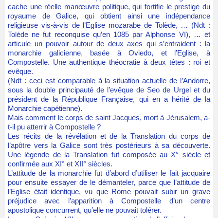
cache une réelle manœuvre politique, qui fortifie le prestige du
royaume de Galice, qui obtient ainsi une indépendance
religieuse vis-à-vis de l’Eglise mozarabe de Tolède, … (Ndt :
Tolède ne fut reconquise qu’en 1085 par Alphonse VI), … et
articule un pouvoir autour de deux axes qui s’entraident : la
monarchie galicienne, basée à Oviedo, et l’Eglise, à
Compostelle. Une authentique théocratie à deux têtes : roi et
evêque.
(Ndt : ceci est comparable à la situation actuelle de l’Andorre,
sous la double principauté de l’evêque de Seo de Urgel et du
président de la République Française, qui en a hérité de la
Monarchie capétienne).
Mais comment le corps de saint Jacques, mort à Jérusalem, a-
t-il pu atterrir à Compostelle ?
Les récits de la révélation et de la Translation du corps de
l’apôtre vers la Galice sont très postérieurs à sa découverte.
Une légende de la Translation fut composée au X° siècle et
confirmée aux XI° et XII° siècles.
L’attitude de la monarchie fut d’abord d’utiliser le fait jacquaire
pour ensuite essayer de le démanteler, parce que l’attitude de
l’Eglise était identique, vu que Rome pouvait subir un grave
préjudice avec l’apparition à Compostelle d’un centre
apostolique concurrent, qu’elle ne pouvait tolérer.