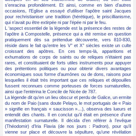
s’enracina profondément. Et ainsi, comme en bien d’autres
occasions, l’Eglise a essayé d’utiliser l’apôtre saint Jacques
pour rechristianiser une tradition (hérétique), le priscillianisme,
qui n’avait pu être extirpée ni par l’épée ni par le feu.
L ‘aspect essentiel de la légende est la présence des restes de
l’apôtre à Compostelle, présence qui a été remise en question
pratiquement dès sa prétendue découverte, vers 810-830,
réside dans le fait qu’entre les V° et X° siècles existe un culte
croissant des apôtres. En ces temps-là, apparitions et
exhumations de corps de saints ou de reliques n’étaient pas
rares, et constituaient de forts utiles instruments pour appuyer
des prétentions politiques ou pour obtenir divers avantages
économiques sous forme d’aumônes ou de dons, raisons pour
lesquelles il était très important que ces reliques et dépouilles
fussent reconnues comme porteuses de forces surnaturelles,
ainsi que l’entérina le Concile de Nicée de 787.
La légende dit qu’en un lieu obscur et perdu de Galice, un ermite
du nom de Paio (sans doute Pelayo, le mot portugais de « Paio
» signifie en français « saucisson »…), observa des lueurs et
entendit des chants. Il en conclut qu’il était en présence d’une
manifestation surnaturelle. Il décida d’en référer à l’evêque
(Théodomir) d’Iria Flavia (de nos jours : Padron), pour qu’il
vienne sur place et découvre la sépulture, qu’une révélation