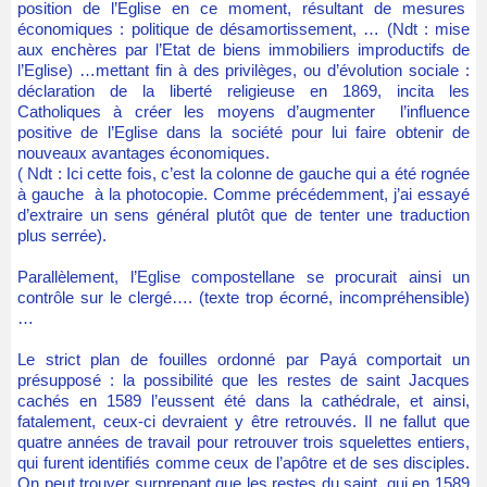
position de l’Eglise en ce moment, résultant de mesures
économiques : politique de désamortissement, … (Ndt : mise
aux enchères par l’Etat de biens immobiliers improductifs de
l’Eglise) …mettant fin à des privilèges, ou d’évolution sociale :
déclaration de la liberté religieuse en 1869, incita les
Catholiques à créer les moyens d’augmenter l’influence
positive de l’Eglise dans la société pour lui faire obtenir de
nouveaux avantages économiques.
( Ndt : Ici cette fois, c’est la colonne de gauche qui a été rognée
à gauche à la photocopie. Comme précédemment, j’ai essayé
d’extraire un sens général plutôt que de tenter une traduction
plus serrée).
Parallèlement, l’Eglise compostellane se procurait ainsi un
contrôle sur le clergé…. (texte trop écorné, incompréhensible)
…
Le strict plan de fouilles ordonné par Payá comportait un
présupposé : la possibilité que les restes de saint Jacques
cachés en 1589 l’eussent été dans la cathédrale, et ainsi,
fatalement, ceux-ci devraient y être retrouvés. Il ne fallut que
quatre années de travail pour retrouver trois squelettes entiers,
qui furent identifiés comme ceux de l’apôtre et de ses disciples.
On peut trouver surprenant que les restes du saint, qui en 1589