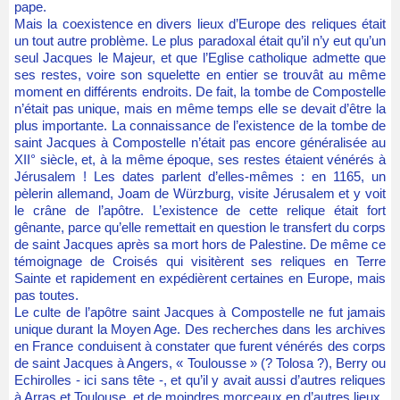
pape.
Mais la coexistence en divers lieux d’Europe des reliques était
un tout autre problème. Le plus paradoxal était qu’il n’y eut qu’un
seul Jacques le Majeur, et que l’Eglise catholique admette que
ses restes, voire son squelette en entier se trouvât au même
moment en différents endroits. De fait, la tombe de Compostelle
n’était pas unique, mais en même temps elle se devait d’être la
plus importante. La connaissance de l’existence de la tombe de
saint Jacques à Compostelle n’était pas encore généralisée au
XII° siècle, et, à la même époque, ses restes étaient vénérés à
Jérusalem ! Les dates parlent d’elles-mêmes : en 1165, un
pèlerin allemand, Joam de Würzburg, visite Jérusalem et y voit
le crâne de l’apôtre. L’existence de cette relique était fort
gênante, parce qu’elle remettait en question le transfert du corps
de saint Jacques après sa mort hors de Palestine. De même ce
témoignage de Croisés qui visitèrent ses reliques en Terre
Sainte et rapidement en expédièrent certaines en Europe, mais
pas toutes.
Le culte de l’apôtre saint Jacques à Compostelle ne fut jamais
unique durant la Moyen Age. Des recherches dans les archives
en France conduisent à constater que furent vénérés des corps
de saint Jacques à Angers, « Toulousse » (? Tolosa ?), Berry ou
Echirolles - ici sans tête -, et qu’il y avait aussi d’autres reliques
à Arras et Toulouse, et de moindres morceaux en d’autres lieux.