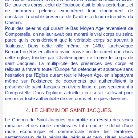
De tous ces corps, celui de Toulouse était le plus perturbant, et
de nombreux pèlerins exprimèrent leur étonnement de
constater la double présence de l’apôtre à deux extrémités du
Chemin.
Pour des pèlerins qui durant le Bas Moyen Age revenaient de
Compostelle, on ne leur avait pas montré le vrai corps du saint,
parce qu’ils considéraient que le véritable corps se trouvait à
Toulouse. Dans cette ville même, en 1460, l’archevêque
Bernard du Rosier affirma avoir trouvé un document que dans
cette église, fondée par Charlemagne, se trouve le corps de
saint Jacques. La multiplicité des présences des corps et
reliques à travers toute l’Europe fut défendue et soutenue sans
hésitation par l’Eglise durant tout le Moyen Age, en s’appuyant
même sur l’existence de documents qui authentifiaient la
présence de saint Jacques en divers lieux, et pas seulement à
Compostelle. Dans l’optique actuelle, ceci serait suffisant pour
dénoncer toute authenticité de ces corps et reliques diverses.
4. LE CHEMIN DE SAINT-JACQUES.
Le Chemin de Saint-Jacques qui profite du réseau des voies
romaines et des routes médiévales fut en outre le début d’une
route économique et commerciale entre les territoires
septentrionaux de la péninsule Ibérique et ceux situés au-delà