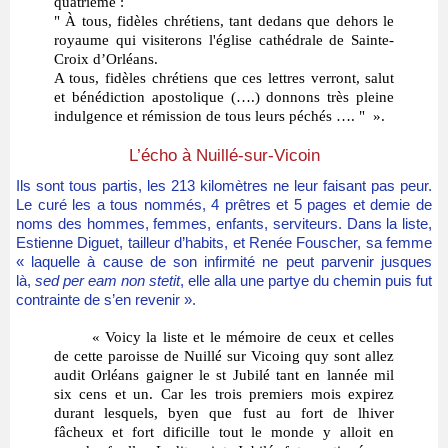
quatrième :
" À tous, fidèles chrétiens, tant dedans que dehors le
royaume qui visiterons l'église cathédrale de Sainte-
Croix d’Orléans.
A tous, fidèles chrétiens que ces lettres verront, salut
et bénédiction apostolique (….) donnons très pleine
indulgence et rémission de tous leurs péchés …. " ».
L’écho à Nuillé-sur-Vicoin
Ils sont tous partis, les 213 kilomètres ne leur faisant pas peur.
Le curé les a tous nommés, 4 prêtres et 5 pages et demie de
noms des hommes, femmes, enfants, serviteurs. Dans la liste,
Estienne Diguet, tailleur d’habits, et Renée Fouscher, sa femme
« laquelle à cause de son infirmité ne peut parvenir jusques
là,
sed per eam non stetit
, elle alla une partye du chemin puis fut
contrainte de s’en revenir ».
« Voicy la liste et le mémoire de ceux et celles
de cette paroisse de Nuillé sur Vicoing quy sont allez
audit Orléans gaigner le st Jubilé tant en lannée mil
six cens et un. Car les trois premiers mois expirez
durant lesquels, byen que fust au fort de lhiver
fâcheux et fort dificille tout le monde y alloit en