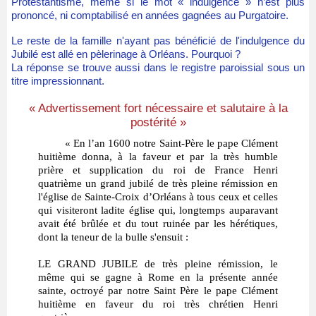
Protestantisme, même si le mot « indulgence » n’est plus
prononcé, ni comptabilisé en années gagnées au Purgatoire.
Le reste de la famille n'ayant pas bénéficié de l'indulgence du
Jubilé est allé en pèlerinage à Orléans. Pourquoi ?
La réponse se trouve aussi dans le registre paroissial sous un
titre impressionnant.
« Advertissement fort nécessaire et salutaire à la
postérité »
« En l’an 1600 notre Saint-Père le pape Clément
huitième donna, à la faveur et par la très humble
prière et supplication du roi de France Henri
quatrième un grand jubilé de très pleine rémission en
l'église de Sainte-Croix d’Orléans à tous ceux et celles
qui visiteront ladite église qui, longtemps auparavant
avait été brûlée et du tout ruinée par les hérétiques,
dont la teneur de la bulle s'ensuit :
LE GRAND JUBILE de très pleine rémission, le
même qui se gagne à Rome en la présente année
sainte, octroyé par notre Saint Père le pape Clément
huitième en faveur du roi très chrétien Henri