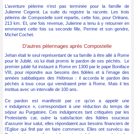
L’aventure pèlerine n’est pas terminée pou
r la famille de
Julienne Cegerot. La suite du registre la raconte.
L
es trois
pèlerins de Compostelle sont repartis, cette fois, pour Orléans.
213 km. Et, une fois revenue, Julienne a tenu à y retourner en
emmenant cette fois sa seconde fille, Perrine et son gendre,
Michel Cochet.
D'autres pèlerinages après Compostelle
Jehan était le seul représentant de sa famille à être allé à Rome
pour le Jubilé, où lui était promis le pardon de ses péchés. Le
premier jubilé fut instauré à Rome en 1300 par le pape Boniface
VIII, pour répondre aux besoins des fidèles et à l'image des
années sabbatiques des Hébreux : il accorda le pardon des
péchés à tous ceux qui viendraient prier à Rome. Mais il les
institua avec un intervalle de 100 ans.
Ce pardon est manifesté par ce qu’on a appelé une
« indulgence », correspondant à une réduction du temps de
séjour au Purgatoire. Ces indulgences tant critiquées par les
Protestants car, outre la satisfaction des fidèles soucieux
d'assurer leur salut, elles répondaient aux besoins financiers de
l'Eglise qui finit par en faire commerce. Elles ont survécu au