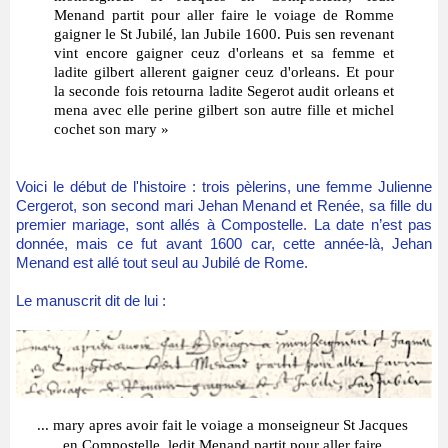
Menand partit pour aller faire le voiage de Romme
gaigner le St Jubilé, lan Jubile 1600.
Puis sen revenant
vint encore gaigner ceuz d'orleans et sa femme et
ladite gilbert allerent gaigner ceuz d'orleans. Et pour
la seconde fois retourna ladite Segerot audit orleans et
mena avec elle perine gilbert son autre fille et michel
cochet son mary »
Voici le début de l'histoire : trois pèlerins, une femme Julienne
Cergerot, son second mari Jehan Menand et Renée, sa fille du
premier mariage, sont allés à Compostelle. La date n’est pas
donnée, mais ce fut avant 1600 car, cette année-là, Jehan
Menand est allé tout seul au Jubilé de Rome.
Le manuscrit dit de lui :
... mary apres avoir fait le voiage a monseigneur St Jacques
en Compostelle, ledit Menand partit pour aller faire