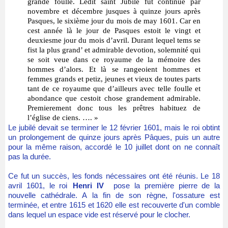
grande foulle. Ledit saint Jubilé fut continué par
novembre et décembre jusques à quinze jours après
Pasques, le sixième jour du mois de may 1601. Car en
cest année là le jour de Pasques estoit le vingt et
deuxiesme jour du mois d’avril. Durant lequel tems se
fist la plus grand’ et admirable devotion, solemnité qui
se soit veue dans ce royaume de la mémoire des
hommes d’alors. Et là se rangeoient hommes et
femmes grands et petiz, jeunes et vieux de toutes parts
tant de ce royaume que d’ailleurs avec telle foulle et
abondance que cestoit chose grandement admirable.
Premierement donc tous les prêtres habituez de
l’église de ciens.
…. »
Le jubilé devait se terminer le 12 février 1601, mais le roi obtint
un prolongement de quinze jours après Pâques, puis un autre
pour la même raison, accordé le 10 juillet dont on ne connaît
pas la durée.
Ce fut un succès, les fonds nécessaires ont été réunis. Le 18
avril 1601, le roi
Henri IV
pose la première pierre de la
nouvelle cathédrale. A la fin de son règne, l'ossature est
terminée, et entre 1615 et 1620 elle est recouverte d'un comble
dans lequel un espace vide est réservé pour le clocher.