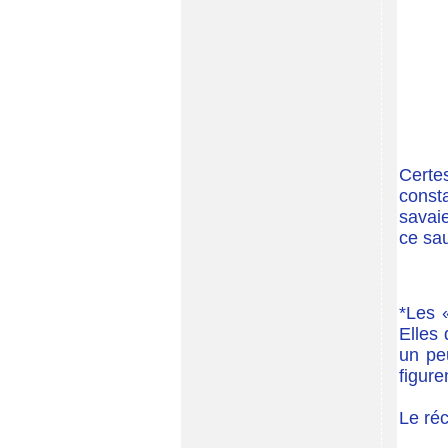
Certes
const
savaie
ce sau
*Les «
Elles
un peu
figure
Le réc