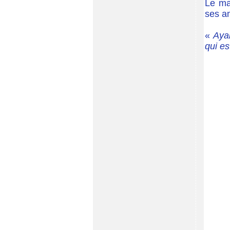
Le maî
ses am
«
Ayan
qui es