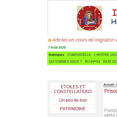
Articles en cours de migration vers
7 Août 2026
Rubriques
COMPOSTELLE
L'APÔTRE JA
QUI SOMMES-NOUS ?
IRJ-INFOS
BASE DE
Accueil
ETOILES ET
Priso
CONSTELLATIONS
Un peu de tout
PATRIMOINE
Franço
après 