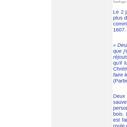
Naufrage 
Le 2 j
plus d
commen
1607.
« Deux
que j'
réjoui
qu'il
Chrét
faire 
(Parti
Deux n
sauver
perso
bois. 
est fa
route 