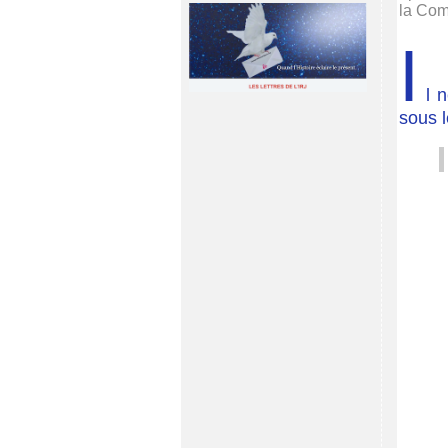
la Com
I
l 
sous l