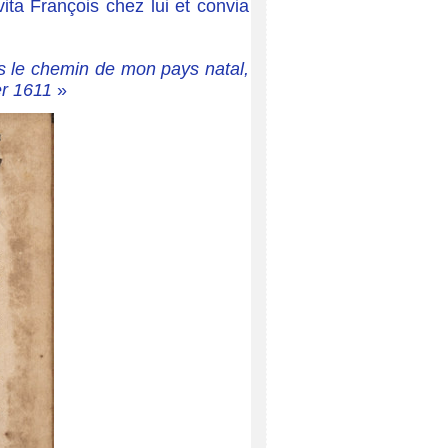
vita François chez lui et convia
is le chemin de mon pays natal,
er 1611
»