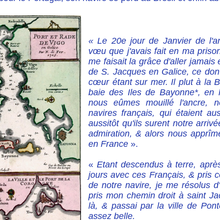
« Le 20e jour de Janvier de l'
vœu que j'avais fait en ma prison
me faisait la grâce d'aller jamais
de S. Jacques en Galice, ce dont
cœur étant sur mer. Il plut à la 
baie des Iles de Bayonne*, en l
nous eûmes mouillé l'ancre,
navires français, qui étaient aus
aussitôt qu'ils surent notre arrivé
admiration, & alors nous apprîme
en France
».
«
Etant descendus à terre, après
jours avec ces Français, & pris 
de notre navire, je me résolus d
pris mon chemin droit à saint Jac
là, & passai par la ville de Pon
assez belle.