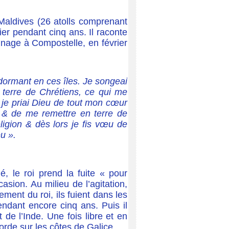
 Maldives (26 atolls comprenant
nier pendant cinq ans. Il raconte
rinage à Compostelle, en février
 dormant en ces îles. Je songeai
en terre de Chrétiens, ce qui me
& je priai Dieu de tout mon cœur
, & de me remettre en terre de
ligion & dès lors je fis vœu de
u ».
lé, le roi prend la fuite « pour
asion. Au milieu de l’agitation,
ent du roi, ils fuient dans les
endant encore cinq ans. Puis il
 de l’Inde. Une fois libre et en
borde sur les côtes de Galice.