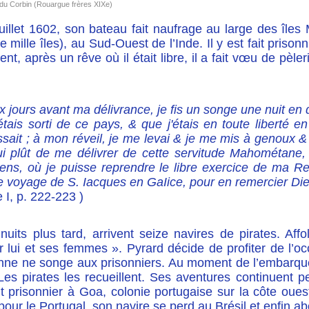
du Corbin (Rouargue frères XIXe)
uillet 1602, son bateau fait naufrage au large des îles
e mille îles), au Sud-Ouest de l’Inde. Il y est fait prison
t, après un rêve où il était libre, il a fait vœu de pèle
 jours avant ma délivrance, je fis un songe une nuit en
étais sorti de ce pays, & que j'étais en toute liberté 
ssait ; à mon réveil, je me levai & je me mis à genoux 
 lui plût de me délivrer de cette servitude Mahométane
iens, où je puisse reprendre le libre exercice de ma Re
le voyage de S. Iacques en GaIice, pour en remercier Die
e I, p. 222-223 )
uits plus tard, arrivent seize navires de pirates. Affo
 lui et ses femmes ». Pyrard décide de profiter de l’occ
nne ne songe aux prisonniers. Au moment de l’embarquem
Les pirates les recueillent. Ses aventures continuent p
it prisonnier à Goa, colonie portugaise sur la côte ouest
pour le Portugal, son navire se perd au Brésil et enfin a