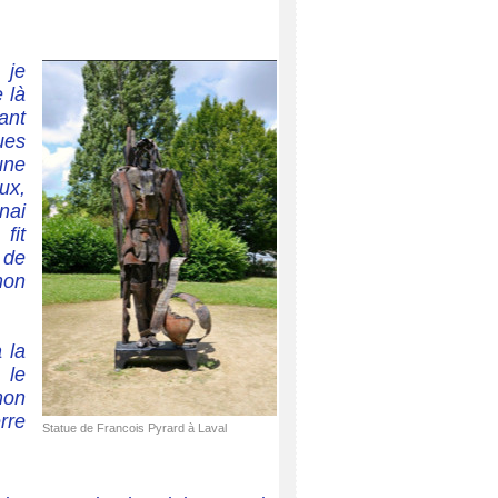
 je
 là
ant
ues
une
ux,
nai
fit
 de
mon
 la
 le
mon
rre
Statue de Francois Pyrard à Laval