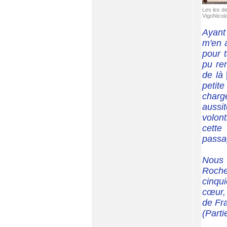
Les les d
VigoNicol
Ayant 
m'en a
pour 
pu ren
de là
petit
charg
aussi
volont
cette
passa
Nous 
Roche
cinqu
cœur, 
de Fra
(Parti