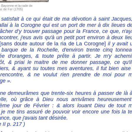
e Bayonne et la rade de
as de Fer (1705)
satisfait à ce qui était de ma dévotion à saint Jacques,
llai à la Corogne qui est un port de mer à dix lieues de
tâcher d’y trouver passage pour la France, ce que, n'ay
contrer, j'eus avis qu'à un petit port environ à deux lie
[sans doute autour de la ria de La Corogne]
il y avait 
e barque de la Rochelle, d'environ trente cinq tonnea
ée d'oranges, & toute prête à partir. Je m'y achemi
tôt, & priai le maitre de me donner passage, ce qu'il 
iers, & ayant su toutes mes aventures, il fut bien aise
 rencontre, & ne voulut rien prendre de moi pour 
ge »
.
ne demeurâmes que trente-six heures à passer de là à
lle, où grâce à Dieu nous arrivâmes heureusement
ième jour de Février : & alors louant Dieu de tout 
je me tins assuré de pouvoir voir encore une fois la te
nce, que j'avais tant désirée.
e II p. 217 )