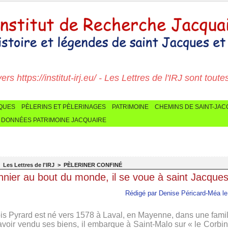
 https://institut-irj.eu/ - Les Lettres de l'IRJ sont toutes ic
CQUES
PÈLERINS ET PÈLERINAGES
PATRIMOINE
CHEMINS DE SAINT-JA
 DONNÉES PATRIMOINE JACQUAIRE
>
Les Lettres de l'IRJ
>
PÈLERINER CONFINÉ
nnier au bout du monde, il se voue à saint Jacque
Rédigé par Denise Péricard-Méa le 
is Pyrard est né vers 1578 à Laval, en Mayenne, dans une fami
avoir vendu ses biens, il embarque à Saint-Malo sur « le Corbin