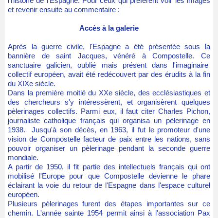
l'histoire de l'Espagne. Pöur ceux qui préfèrent voir les images
et revenir ensuite au commentaire :
Accès à la galerie
Après la guerre civile, l'Espagne a été présentée sous la
bannière de saint Jacques, vénéré à Compostelle. Ce
sanctuaire galicien, oublié mais présent dans l'imaginaire
collectif européen, avait été redécouvert par des érudits à la fin
du XIXe siècle.
Dans la première moitié du XXe siècle, des ecclésiastiques et
des chercheurs s'y intéressèrent, et organisèrent quelques
pèlerinages collectifs. Parmi eux, il faut citer Charles Pichon,
journaliste catholique français qui organisa un pèlerinage en
1938. Jusqu'à son décès, en 1963, il fut le promoteur d'une
vision de Compostelle facteur de paix entre les nations, sans
pouvoir organiser un pèlerinage pendant la seconde guerre
mondiale.
A partir de 1950, il fit partie des intellectuels français qui ont
mobilisé l'Europe pour que Compostelle devienne le phare
éclairant la voie du retour de l'Espagne dans l'espace culturel
européen.
Plusieurs pèlerinages furent des étapes importantes sur ce
chemin. L'année sainte 1954 permit ainsi à l'association Pax