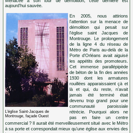
Menacée à son tour de démolition, cette dernière est
aujourd'hui sauvée.
En 2005, nous attirions
l'attention sur la menace de
démolition qui pesait sur
l'église saint Jacques de
Montrouge. Le prolongement
de la ligne 4 du réseau de
Métro de Paris au-delà de la
Porte d'Orléans avait aiguisé
les appétits des promoteurs.
Cet immense parallépipède
de béton de la fin des années
1930 dont les armatures
rouillées apparaissaient çà et
là et qui, du reste, n'avait
jamais été terminé était
devenu trop grand pour une
communauté paroissiale
L'église Saint-Jacques de
rétrécie. Pourquoi alors ne
Montrouge, façade Ouest
pas en faire un centre
commercial ? Il aurait été merveilleusement situé avec le Métro
à sa porte et correspondait mieux qu'une église aux envies des