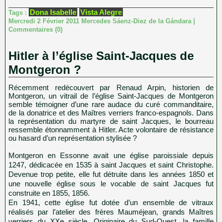
Dona Isabelle
Vista Alegre
Tags :
Mercredi 2 Février 2011 Mercedes Sáenz-Diez de la Gándara
|
Commentaires (0)
Hitler à l’église Saint-Jacques de
Montgeron ?
Récemment redécouvert par Renaud Arpin, historien de
Montgeron, un vitrail de l’église Saint-Jacques de Montgeron
semble témoigner d’une rare audace du curé commanditaire,
de la donatrice et des Maîtres verriers franco-espagnols. Dans
la représentation du martyre de saint Jacques, le bourreau
ressemble étonnamment à Hitler. Acte volontaire de résistance
ou hasard d'un représentation stylisée ?
Montgeron en Essonne avait une église paroissiale depuis
1247, dédicacée en 1535 à saint Jacques et saint Christophe.
Devenue trop petite, elle fut détruite dans les années 1850 et
une nouvelle église sous le vocable de saint Jacques fut
construite en 1855, 1856.
En 1941, cette église fut dotée d’un ensemble de vitraux
réalisés par l’atelier des frères Mauméjean, grands Maîtres
verriers du XXe siècle. Originaire du Sud-Ouest, la famille