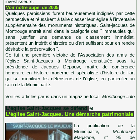
investisseurs.
Voir notre appel de 2005
Quelques paroissiens furent heureusement indignés par cette
perspective et réussirent à faire classer leur église à l'inventaire
supplémentaire des monuments historiques. Saint-jacques de
Montrouge entrait ainsi dans la catégorie des " immeubles qui,
sans justifier une demande de classement immédiat,
présentent un intérêt d'histoire ou d'art suffisant pour en rendre
désirable la préservation ".
Ce fut une première victoire de l’Association des amis de
l’église Saint-Jacques à Montrouge constituée sous la
présidence de Jacques Depauw, maître de conférence
honoraire en histoire moderne et spécialiste d’histoire de l’art
qui sut mobiliser les défenseurs de l'église, en particulier au
sein de la Municipalité.
Voir les articles parus dans un magazine local
Montbouge .info
:
L’église
Saint-Jacques
se défend
et
L’église
Saint-Jacques
. Une démarche patrimoniale
La publication de la
Municipalité
, Montrouge
Magazine
, n° 95 de