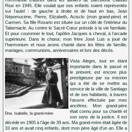
Rius en 1945. Elle voulait que ses enfants soient représentés
sur l'autel : de gauche à droite et de haut en bas, Jean
Népomucène, Pierre, Elizabeth, Acisclo (mon grand-père) et
Carmen. Sa fille Rosario est située sur un côté de l'intérieur du
Tabernacle. Au centre le Sacré-Cœur préside à la vie familiale.
Et pour couronner le tout, l’apôtre Jacques à cheval, à l'arcade
supérieure. Dans le chœur, mon frère José Luis a joué de
l'harmonium et nous avons chanté dans les fêtes de famille,
mariages, communions, anniversaires et lors des décès.
Vista Alegre, tout en étant
importante dans le passé et
le présent, est encore plus
prestigieuse par sa mission
qui a été de se mettre au
service de la ville de Santiago
et de ses habitants, à travers
l’œuvre effectuée par mes
ancêtres. Mon grand-père
était connu pour sa charité et
Dna. Isabelle, la grand-mère
son sens de la justice. Il est
décédé en 1905 à l'âge de 39 ans. Ma grand-mère était âgée de
33 ans et avait cinq enfants, dont mon père âgé d’un an. Elle a