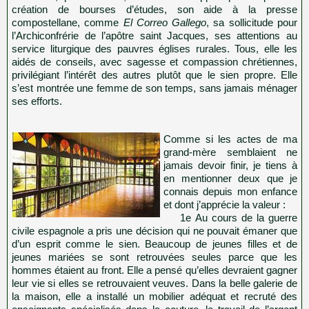
création de bourses d’études, son aide à la presse
compostellane, comme
El Correo Gallego
, sa sollicitude pour
l’Archiconfrérie de l’apôtre saint Jacques, ses attentions au
service liturgique des pauvres églises rurales. Tous, elle les
aidés de conseils, avec sagesse et compassion chrétiennes,
privilégiant l’intérêt des autres plutôt que le sien propre. Elle
s’est montrée une femme de son temps, sans jamais ménager
ses efforts.
Comme si les actes de ma
grand-mère semblaient ne
jamais devoir finir, je tiens à
en mentionner deux que je
connais depuis mon enfance
et dont j’apprécie la valeur :
1e Au cours de la guerre
civile espagnole a pris une décision qui ne pouvait émaner que
d’un esprit comme le sien. Beaucoup de jeunes filles et de
jeunes mariées se sont retrouvées seules parce que les
hommes étaient au front. Elle a pensé qu’elles devraient gagner
leur vie si elles se retrouvaient veuves. Dans la belle galerie de
la maison, elle a installé un mobilier adéquat et recruté des