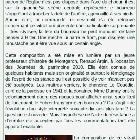
patron de l'Eglise n'est pas disposé dans l'axe du choeur, il est
sur la gauche.Sa scène centrale représente le bourreau
s'apprêtant à trancher la tête de l'apôtre, agenouillé à ses pieds.
Aucun écrit, ni commande, ni descriptif n'a été retrouvé
concernant ce vitrail qui présente une particularité surprenante
: très stylisée, la tête du bourreau ne peut manquer de faire
penser à Hitler. Une mèche lui barre le front, plus discrète, une
moustache peut être vue sous un certain angle.
Cette composition a été mise en lumière par un jeune
professeur d’histoire de Montgeron, Renaud Arpin, à l’occasion
des Journées du patrimoine 2010. Elle était connue de
quelques habitants mais son originalité et surtout le témoignage
de l’esprit de résistance qu'il est possible d'y voir n’avaient pas
été soulignés. Les maîtres verriers, le chanoine Le Couëdic,
curé de la paroisse en 1941 et la donatrice Mme Dumay ont-ils
volontairement couru des risques pour afficher ainsi, sous l’œil
de l’occupant, le Führer transformé en bourreau ? Ou s'agit-il de
l'évolution d'un style interprété soixante-dix ans plus tard ? La
question est ouverte. Mais l'hypothèse de l'acte de résistance a
d'emblée été acceptée par tous les commentateurs tant elle
apparaît exaltante.
La composition de ce vitrail