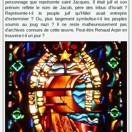
personnage que représente saint Jacques. Il était juif et son
prénom reflète le nom de Jacob, père des tribus d’Israël ?
Représente-t-il le peuple juif qu’Hitler avait entrepris
d’exterminer ? Ou, plus largement symbolise-t-il les peuples
soumis au joug nazi ? Il ne reste malheureusement pas
d’archives connues de cette œuvre. Peut-être Renaud Arpin en
trouvera-t-il un jour ?