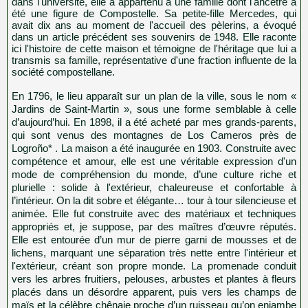
dans l'université, elle a appartenu à une famille dont l'ancêtre a
été une figure de Compostelle. Sa petite-fille Mercedes, qui
avait dix ans au moment de l'accueil des pèlerins, a évoqué
dans un article précédent ses souvenirs de 1948. Elle raconte
ici l'histoire de cette maison et témoigne de l'héritage que lui a
transmis sa famille, représentative d'une fraction influente de la
société compostellane.
En 1796, le lieu apparaît sur un plan de la ville, sous le nom «
Jardins de Saint-Martin », sous une forme semblable à celle
d’aujourd’hui. En 1898, il a été acheté par mes grands-parents,
qui sont venus des montagnes de Los Cameros près de
Logroño* . La maison a été inaugurée en 1903. Construite avec
compétence et amour, elle est une véritable expression d'un
mode de compréhension du monde, d’une culture riche et
plurielle : solide à l'extérieur, chaleureuse et confortable à
l’intérieur. On la dit sobre et élégante… tour à tour silencieuse et
animée. Elle fut construite avec des matériaux et techniques
appropriés et, je suppose, par des maîtres d’œuvre réputés.
Elle est entourée d’un mur de pierre garni de mousses et de
lichens, marquant une séparation très nette entre l'intérieur et
l'extérieur, créant son propre monde. La promenade conduit
vers les arbres fruitiers, pelouses, arbustes et plantes à fleurs
placés dans un désordre apparent, puis vers les champs de
maïs et la célèbre chênaie proche d’un ruisseau qu’on enjambe