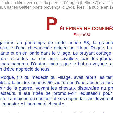
litude du titre avec celui du poème d’Aragon (Lettre 87) m'a intr
r, Charles Galtier, poète provençal d'Eygalières, l’a publié en 1
P
ÈLERINER RE-CONFIN
Etape n°88
alières au printemps de cette année 63, la grande 
stelle d’une chevauchée dirigée par Henri Roque. La pu
ante et on en parle dans le village. Le bruyant cortège
nture, escortés par des amis cavaliers, par des journ
 pas inaperçu. D’autant moins que le but du voyage, a
in d’être apprécié de tous.
Roque, fils du médecin du village, avait repris les ter
ales à la fin des années 50, au retour d'une absence for
tir de la guerre. Voyant les chevaux disparaître au pro
racteurs, il eut l'idée de promouvoir l'équitation pour
sme. La maison du docteur et ses dépendances devinrent
e équestre « L'homme à cheval ».