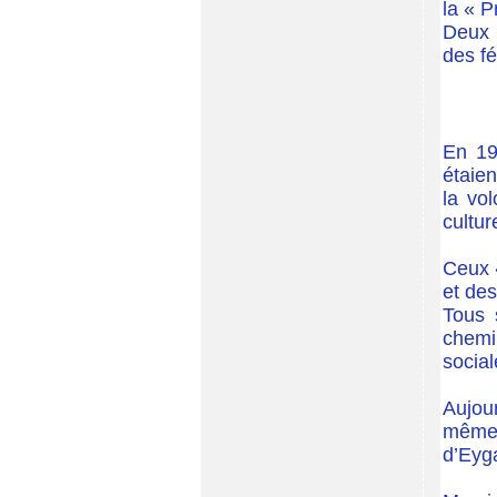
la « P
Deux m
des fé
En 19
étaien
la vo
cultur
Ceux «
et des
Tous 
chemi
social
Aujou
même 
d’Eyga