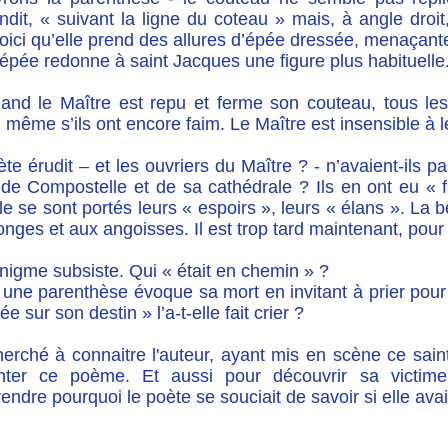
ndit, « suivant la ligne du coteau » mais, à angle droi
Voici qu’elle prend des allures d’épée dressée, menaçan
épée redonne à saint Jacques une figure plus habituelle
uand le Maître est repu et ferme son couteau, tous les
 même s’ils ont encore faim. Le Maître est insensible à l
te érudit – et les ouvriers du Maître ? - n’avaient-ils 
 de Compostelle et de sa cathédrale ? Ils en ont eu « 
le se sont portés leurs « espoirs », leurs « élans ». La 
ges et aux angoisses. Il est trop tard maintenant, pour
nigme subsiste. Qui « était en chemin » ?
 une parenthèse évoque sa mort en invitant à prier pou
iée sur son destin » l’a-t-elle fait crier ?
cherché à connaitre l'auteur, ayant mis en scène ce sa
nter ce poème. Et aussi pour découvrir sa victim
ndre pourquoi le poète se souciait de savoir si elle avait