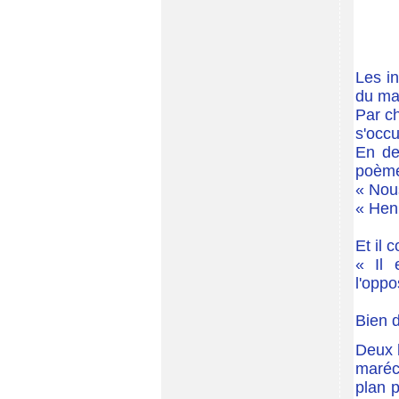
Les in
du mar
Par c
s'occu
En de
poème
« Nous
« Henr
Et il 
« Il 
l'oppo
Bien d
Deux 
maréc
plan p