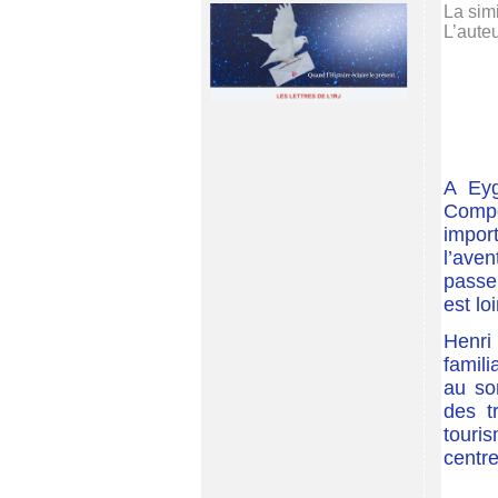
La simi
L’auteu
A Eyg
Compo
import
l’ave
passe
est lo
Henri 
famili
au sor
des t
touri
centr