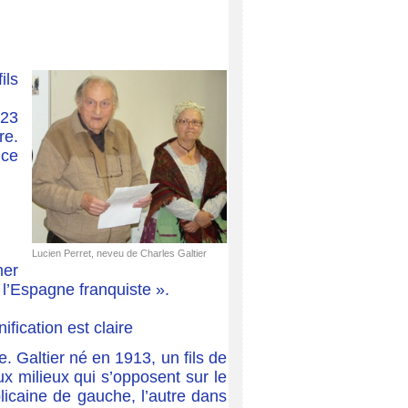
ils
923
re.
 ce
Lucien Perret, neveu de Charles Galtier
mer
 l’Espagne franquiste ».
fication est claire
Galtier né en 1913, un fils de
x milieux qui s’opposent sur le
blicaine de gauche, l’autre dans