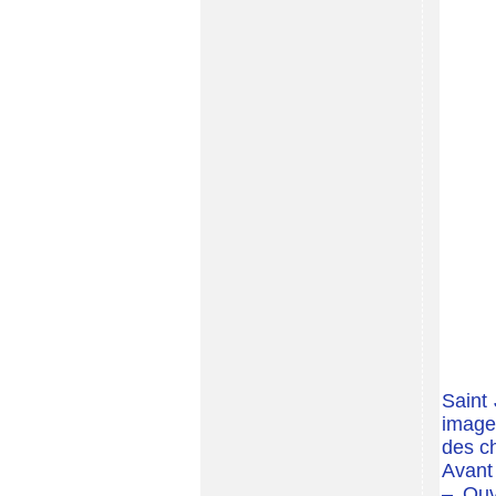
Saint 
image
des ch
Avant
– Ouv