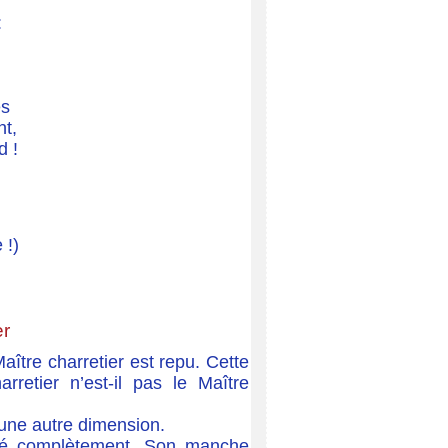
:
es
t,
d !
 !)
er
Maître charretier est repu. Cette
rretier n’est-il pas le Maître
 une autre dimension.
lié complètement. Son manche