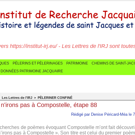
 https://institut-irj.eu/ - Les Lettres de l'IRJ sont toutes ic
CQUES
PÈLERINS ET PÈLERINAGES
PATRIMOINE
CHEMINS DE SAINT-JA
 DONNÉES PATRIMOINE JACQUAIRE
>
Les Lettres de l'IRJ
>
PÈLERINER CONFINÉ
n'irons pas à Compostelle, étape 88
Rédigé par Denise Péricard-Méa le 
cherches de poèmes évoquant Compostelle m’ont fait découvrir 
’irons pas à Compostelle ». Son titre est celui du premier poèm