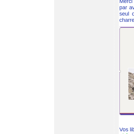
Merci 
par a
seul 
charre
Vos li