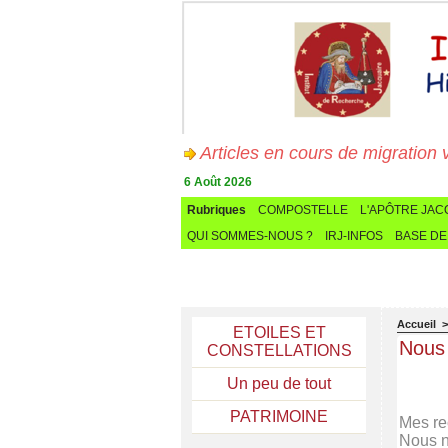
Articles en cours de migration vers
6 Août 2026
Rubriques
COMPOSTELLE
L'APÔTRE JA
QUI SOMMES-NOUS ?
IRJ-INFOS
BASE DE
Accueil
ETOILES ET
Nous 
CONSTELLATIONS
Un peu de tout
PATRIMOINE
Mes re
Nous n