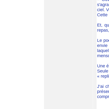
s'agra
ciel. 
Cette 
Et, q
repas,
Le poè
envie
laquel
menson
Une é
Seule
« repl
J’ai 
prése
compre