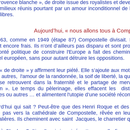
rovence blanche », de droite issue des royalistes et dev
ilieux réunis pourtant par un amour inconditionnel de l
libres.
Aujourd’hui, « nous allons tous à Comp
63, comme en 1949 (étape 87) Compostelle divisait.
t encore frais. Ils n’ont d’ailleurs pas disparu et sont p
lonté politique de construire l'Europe a fait des che
el européen, sans pour autant détruire les oppositions.
 de droite » y affirment leur piété. Elle s’ajoute aux m
 autres, l'amour de la randonnée, la soif de liberté, la 
se retrouvent dans la fraternité et le partage de mer
n ». Le temps du pèlerinage, elles effacent les distin
es ou autres … et alimentent l'utopie d’une société récon
rd’hui qui sait ? Peut-être que des Henri Roque et des
pas vers la cathédrale de Compostelle, rêvée en le
lières. Ils cheminent avec saint Jacques, le charretier