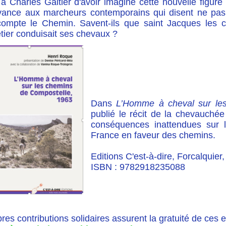
à Charles Galtier d'avoir imaginé cette nouvelle figure
vance aux marcheurs contemporains qui disent ne pas 
compte le Chemin. Savent-ils que saint Jacques les c
tier conduisait ses chevaux ?
Dans
L’Homme à cheval sur le
publié le récit de la chevauché
conséquences inattendues sur le
France en faveur des chemins.
Editions C'est-à-dire, Forcalquier,
ISBN : 9782918235088
bres contributions solidaires assurent la gratuité de ces 