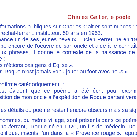
Charles Galtier, le poète
formations publiques sur Charles Galtier sont minces : f
échal-ferrant, instituteur, 50 ans en 1963.
hance un de ses jeunes neveux, Lucien Perret, né en 1
pe encore de l'oeuvre de son oncle et aide à le connaît
ux phrases, il donne le contexte de la naissance de
 :
 n’étions pas gens d’Eglise ».
i Roque n’est jamais venu jouer au foot avec nous ».
confirme catégoriquement :
est évident que ce poème a été écrit pour expri
sition de mon oncle à l’expédition de Roque partant vers
es détails du poème restent encore obscurs mais sa signi
hommes, du même village, sont présents dans ce poème. 
hal-ferrant, Roque né en 1920, un fils de médecin. Deu
olitique, inscrits l’un dans la « Provence rouge », répu