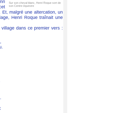
nri
Sur son cheval blanc, Henri Roque sort de
cet
son Centre équestre
 Et, malgré une altercation, un
llage, Henri Roque traînait une
 village dans ce premier vers :
,
u.
e
.
x