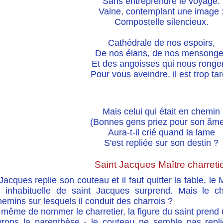
Sans entreprendre le voyage.
Vaine, contemplant une image 
Compostelle silencieux.
Cathédrale de nos espoirs,
De nos élans, de nos mensong
Et des angoisses qui nous rongen
Pour vous aveindre, il est trop tar
Mais celui qui était en chemin
(Bonnes gens priez pour son âme
Aura-t-il crié quand la lame
S'est repliée sur son destin ?
Saint Jacques Maître charreti
Jacques replie son couteau et il faut quitter la table, le 
 inhabituelle de saint Jacques surprend. Mais le cha
emins sur lesquels il conduit des charrois ?
 même de nommer le charretier, la figure du saint prend
rons la parenthèse - le couteau ne semble pas rep