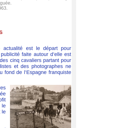
iguée.
963.
ÉS
actualité est le départ pour
blicité faite autour d’elle est
 des cinq cavaliers partant pour
alistes et des photographes ne
u fond de l’Espagne franquiste
res
cée
fit
 le
 le