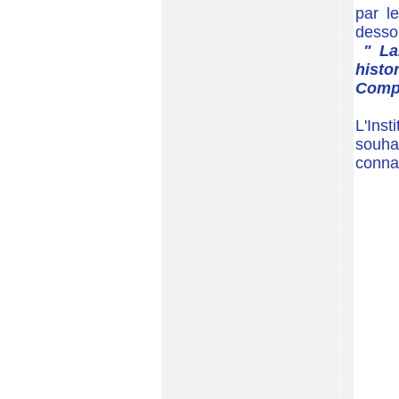
par l
desso
" La
histo
Compo
L'Ins
souh
connai