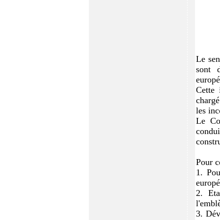
Le sen
sont 
europé
Cette 
chargé
les
inc
Le Con
condui
constr
Pour ce
1. Pou
europé
2. Eta
l'emb
3. Dév