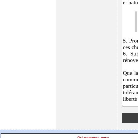
et
natu
5. Pro
ces
ch
6. Sti
rénove
Que la
commu
partic
toléran
liberté