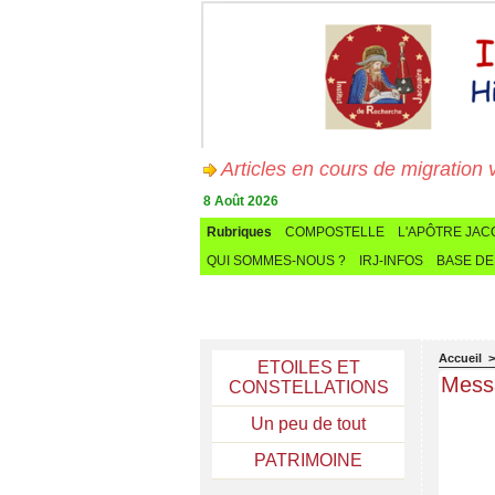
Articles en cours de migration vers
8 Août 2026
Rubriques
COMPOSTELLE
L'APÔTRE JA
QUI SOMMES-NOUS ?
IRJ-INFOS
BASE DE
Accueil
ETOILES ET
Messa
CONSTELLATIONS
Un peu de tout
PATRIMOINE