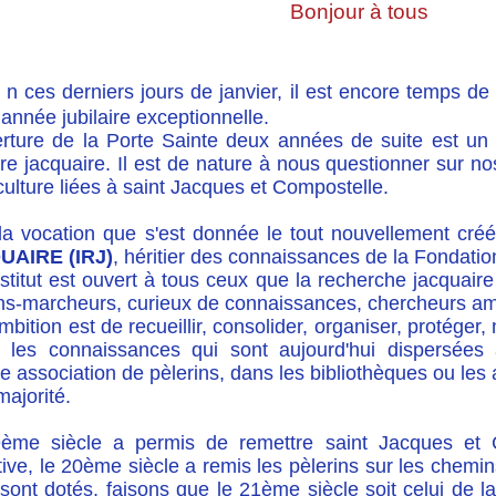
Bonjour à tous
n ces derniers jours de janvier, il est encore temps de
année jubilaire exceptionnelle.
erture de la Porte Sainte deux années de suite est
oire jacquaire. Il est de nature à nous questionner sur n
culture liées à saint Jacques et Compostelle.
 la vocation que s'est donnée le tout nouvellement cr
UAIRE (IRJ)
, héritier des connaissances de la Fondati
stitut est ouvert à tous ceux que la recherche jacquaire 
ns-marcheurs, curieux de connaissances, chercheurs ama
bition est de recueillir, consolider, organiser, protéger
s les connaissances qui sont aujourd'hui dispersée
e association de pèlerins, dans les bibliothèques ou le
majorité.
ème siècle a permis de remettre saint Jacques et
tive, le 20ème siècle a remis les pèlerins sur les chem
 sont dotés, faisons que le 21ème siècle soit celui de la 