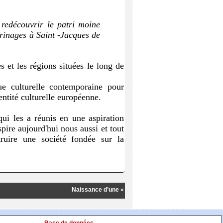
redécouvrir le patri
moine
erinages à Saint -Jacques de
s et les régions situées le long de
que culturelle contemporaine pour
entité culturelle européenne.
 qui les a réunis en une aspiration
spire aujourd'hui nous aussi et tout
ruire une société fondée sur la
Naissance d’une « étoile » jacquaire moderne
La Fédé