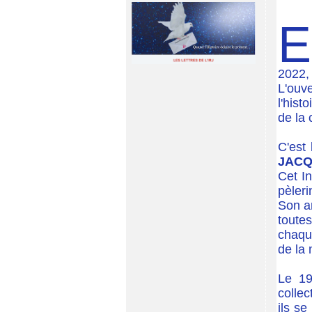
E
2022, 
L'ouv
l'hist
de la 
C'est
JACQ
Cet In
pèleri
Son am
toute
chaqu
de la 
Le 19
collec
ils se