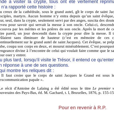
dé à visiter la crypte, tous ont été vertement répri
n’a rapporté cette histoire :
u creux de la cathédrale, sous le grand autel, gît le corps de saint J
isciples, martyrs. Aucun homme n’y entra depuis qu’un saint évêque,
our, seul, dans la crypte, seulement servi par des anges, suscita des dou
eveu pour savoir qui servait la messe à son oncle. Celui-ci, descendu
ecouvra par les mérites et les prières de son oncle. Après la mort de c
aire pareil, un jour descendit dans la crypte pour dire la messe. Il t
rûlaient sans diminuer de hauteur (c’est en mémoire de ces ci
ontinuellement sur le grand autel de saint Jacques). Cet évêque, se prép
ube, coupa son corps en deux, et mourut misérablement. C’est pourquoi,
engeance divine à l’encontre de celui qui voulait faire comme que le sa
our oser y entrer.
 plus tard, lorsqu’il visite le Trésor, il entend ce qu’ent
en réponse à une de ses questions.
qui montre les reliques dit :
 Il faut croire que le corps de saint Jacques le Grand est sous le
’excommunication papale ».
e récit d'Antoine de Lalaing a été édité sous le titre
Le premier 
ouverains des Pays-Bas, éd. M. Gachard, t. I, Bruxelles, 1876, p. 155-15
Pour en revenir à R.P.