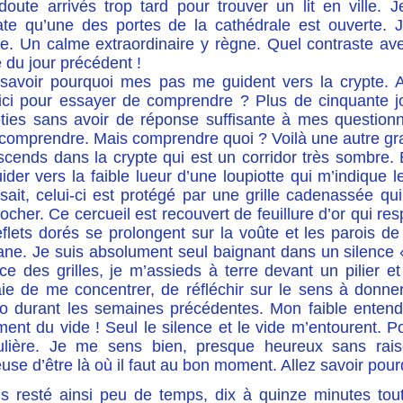
doute arrivés trop tard pour trouver un lit en ville.
ate qu’une des portes de la cathédrale est ouverte. 
ale. Un calme extraordinaire y règne. Quel contraste a
e du jour précédent !
savoir pourquoi mes pas me guident vers la crypte. A
’ici pour essayer de comprendre ? Plus de cinquante 
éties sans avoir de réponse sufﬁsante à mes questionn
it comprendre. Mais comprendre quoi ? Voilà une autre g
scends dans la crypte qui est un corridor très sombre.
ider vers la faible lueur d’une loupiotte qui m’indiqu
sait, celui-ci est protégé par une grille cadenassée qu
ocher. Ce cercueil est recouvert de feuillure d’or qui res
eﬂets dorés se prolongent sur la voûte et les parois de
ane. Je suis absolument seul baignant dans un silence «
nce des grilles, je m’assieds à terre devant un pilier 
aie de me concentrer, de réﬂéchir sur le sens à donner
o durant les semaines précédentes. Mon faible enten
ent du vide ! Seul le silence et le vide m’entourent. P
culière. Je me sens bien, presque heureux sans raiso
euse d’être là où il faut au bon moment. Allez savoir pour
is resté ainsi peu de temps, dix à quinze minutes to