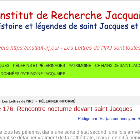
 https://institut-irj.eu/ - Les Lettres de l'IRJ sont toutes ic
CQUES
PÈLERINS ET PÈLERINAGES
PATRIMOINE
CHEMINS DE SAINT-JA
 DONNÉES PATRIMOINE JACQUAIRE
>
Les Lettres de l'IRJ
>
PÈLERINER INFORMÉ
e 176, Rencontre nocturne devant saint Jacques
Rédigé par IRJ (auteur anonyme R
ous les pèlerins, dans une sorte d’état second, une fois arrivé 
ant se détacher vraiment de la cathédrale, mais il en dit à peine