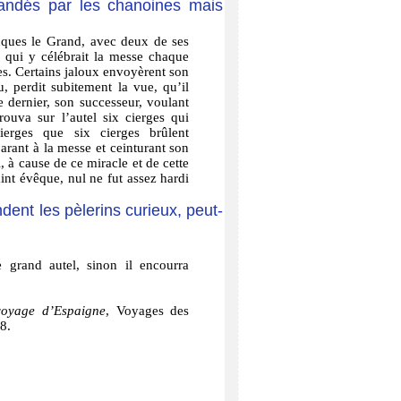
mandés par les chanoines mais
acques le Grand, avec deux de ses
 qui y célébrait la messe chaque
tes. Certains jaloux envoyèrent son
, perdit subitement la vue, qu’il
e dernier, son successeur, voulant
rouva sur l’autel six cierges qui
erges que six cierges brûlent
arant à la messe et ceinturant son
 à cause de ce miracle et de cette
int évêque, nul ne fut assez hardi
endent les pèlerins curieux, peut-
 grand autel, sinon il encourra
voyage d’Espaigne
, Voyages des
8.