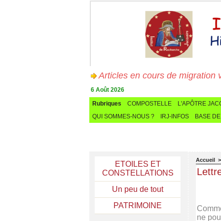
Articles en cours de migration vers
6 Août 2026
Rubriques
COMPOSTELLE
L'APÔTRE JA
QUI SOMMES-NOUS ?
IRJ-INFOS
BASE DE
Accueil
ETOILES ET
Lettr
CONSTELLATIONS
Un peu de tout
PATRIMOINE
Comme t
ne pouv