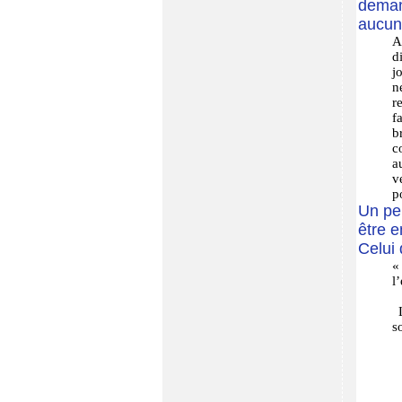
deman
aucun 
A
d
j
n
r
f
b
c
a
v
p
Un peu
être 
Celui 
«
l
L
s