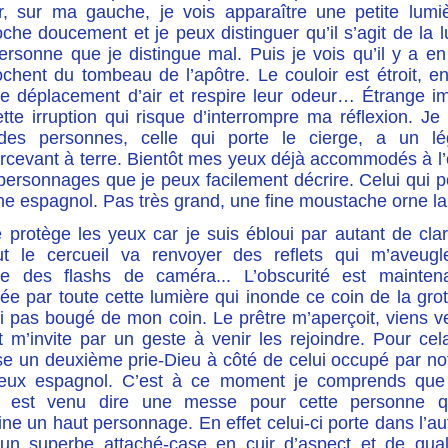
ir, sur ma gauche, je vois apparaître une petite lumiè
che doucement et je peux distinguer qu’il s’agit de la 
ersonne que je distingue mal. Puis je vois qu’il y a e
chent du tombeau de l’apôtre. Le couloir est étroit, en
le déplacement d’air et respire leur odeur… Étrange i
ette irruption qui risque d’interrompre ma réﬂexion. J
es personnes, celle qui porte le cierge, a un 
rcevant à terre. Bientôt mes yeux déjà accommodés à l’o
personnages que je peux facilement décrire. Celui qui p
he espagnol. Pas très grand, une ﬁne moustache orne la 
 protège les yeux car je suis ébloui par autant de clar
ut le cercueil va renvoyer des reﬂets qui m’aveugl
 des ﬂashs de caméra... L’obscurité est mainten
ée par toute cette lumière qui inonde ce coin de la grot
ai pas bougé de mon coin. Le prêtre m’aperçoit, viens v
 m’invite par un geste à venir les rejoindre. Pour cela
se un deuxième prie-Dieu à côté de celui occupé par no
eux espagnol. C’est à ce moment je comprends que
e est venu dire une messe pour cette personne 
ine un haut personnage. En effet celui-ci porte dans l’au
un superbe attaché-case en cuir d’aspect et de qual