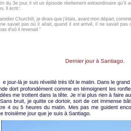
n du 3e jour, il vit un épisode réellement extraordinaire qu’il a
. Il écrit :
arodier Churchill, je dirais que j'étais, avant mon départ, comm
l ne savait pas où il allait, quand il est arrivé, il ne savait pas 
pas d'où il revenait "
Dernier jour à Santiago.
C
e jour-là je suis réveillé très tôt le matin. Dans le gran
nde dort profondément comme en témoignent les ronﬂem
idées me trottent dans la tête. Je n’ai plus rien à faire au
 Sans bruit, je quitte ce dortoir, sort de cet immense bâti
être 4 ou 5 heures du matin. Mes pas me guident encor
le troisième jour que je suis à Santiago.