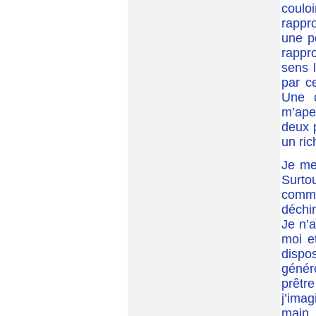
coulo
rappro
une p
rappro
sens 
par c
Une d
m’ape
deux 
un ric
Je me
Surto
comme
déchir
Je n’
moi et
dispo
génér
prêtr
j’imag
main 