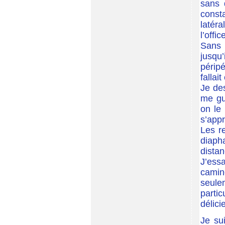
sans 
const
latér
l’ofﬁc
Sans 
jusqu
périp
falla
Je de
me gu
on le 
s’appr
Les r
diaph
dista
J’ess
camin
seulem
parti
délici
Je su