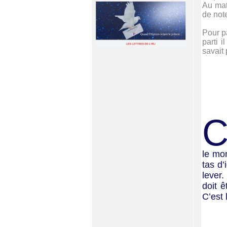
Au mati
de notes
Pour p
parti i
savait 
le mo
tas d’
lever.
doit 
C’est 