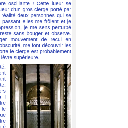
re oscillante ! Cette lueur se
lueur d’un gros cierge porté par
n réalité deux personnes qui se
 passant elles me frôlent et je
mpression, je me sens perturbé
e reste sans bouger et observe.
léger mouvement de recul en
bscurité, me font découvrir les
orte le cierge est probablement
lèvre supérieure.
té.
ent
ant
te.
ers
 il
tre
 le
que
tre
ité