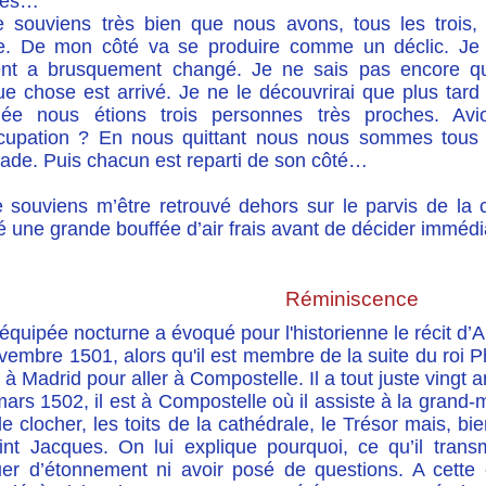
ues…
 souviens très bien que nous avons, tous les trois
e. De mon côté va se produire comme un déclic. Je
t a brusquement changé. Je ne sais pas encore quoi
e chose est arrivé. Je ne le découvrirai que plus tard 
née nous étions trois personnes très proches. A
cupation ? En nous quittant nous nous sommes tous 
lade. Puis chacun est reparti de son côté…
souviens m’être retrouvé dehors sur le parvis de la cat
é une grande bouffée d’air frais avant de décider immédi
Réminiscence
équipée nocturne a évoqué pour l'historienne le récit d’A
embre 1501, alors qu'il est membre de la suite du roi Phi
 à Madrid pour aller à Compostelle. Il a tout juste vingt 
ars 1502, il est à Compostelle où il assiste à la grand-m
 le clocher, les toits de la cathédrale, le Trésor mais, bi
int Jacques. On lui explique pourquoi, ce qu’il trans
er d’étonnement ni avoir posé de questions. A cette 