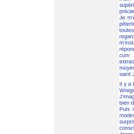
supér
préci
Je m’
pèler
toute
regar
m’inst
répon
cum s
extra
moyen
saint
Il y 
Wisigo
J’ima
bien 
Puis 
modes
surpr
consc