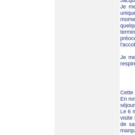
Jacq
Je me
uniqu
momen
quelqu
termi
préoc
l'acco
Je me 
respir
Cette 
En nov
séjour
Le 6 m
visite
de sa
marqu