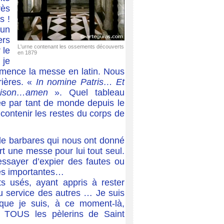
rès
s !
 un
ers
L'urne contenant les ossements découverts
 le
en 1879
 je
ommence la messe en latin. Nous
rières. «
In nomine Patris… Et
éison…amen
». Quel tableau
rée par tant de monde depuis le
contenir les restes du corps de
 de barbares qui nous ont donné
rt une messe pour lui tout seul.
’essayer d’expier des fautes ou
rès importantes…
ts usés, ayant appris à rester
u service des autres … Je suis
e que je suis, à ce moment-là,
de TOUS les pèlerins de Saint