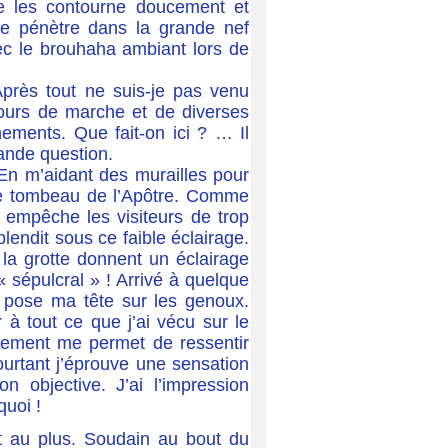
 Je les contourne doucement et
Je pénètre dans la grande nef
vec le brouhaha ambiant lors de
près tout ne suis-je pas venu
jours de marche et de diverses
ements. Que fait-on ici ? … Il
rande question.
 En m’aidant des murailles pour
e le tombeau de l’Apôtre. Comme
i empêche les visiteurs de trop
plendit sous ce faible éclairage.
 la grotte donnent un éclairage
 sépulcral » ! Arrivé à quelque
et pose ma tête sur les genoux.
 à tout ce que j’ai vécu sur le
dement me permet de ressentir
ourtant j’éprouve une sensation
n objective. J’ai l’impression
quoi !
ut au plus. Soudain au bout du