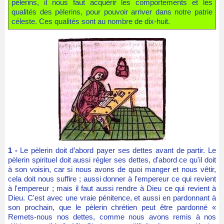
pèlerins, il nous faut acquérir les comportements et les
qualités des pèlerins, pour pouvoir arriver dans notre patrie
céleste. Ces qualités sont au nombre de dix-huit.
1 -
Le pèlerin doit d’abord payer ses dettes avant de partir. Le
pèlerin spirituel doit aussi régler ses dettes, d'abord ce qu'il doit
à son voisin, car si nous avons de quoi manger et nous vêtir,
cela doit nous suffire ; aussi donner à l'empereur ce qui revient
à l'empereur ; mais il faut aussi rendre à Dieu ce qui revient à
Dieu. C'est avec une vraie pénitence, et aussi en pardonnant à
son prochain, que le pèlerin chrétien peut être pardonné «
Remets-nous nos dettes, comme nous avons remis à nos