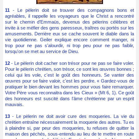
11
- Le pèlerin doit se trouver des compagnons bons et
agréables, il rappelle les voyageurs que le Christ a rencontré
sur le chemin d’Emmaüs, devenus des pèlerins célèbres et
invite à se méfier des gens paresseux, traîtres ou portés sur les
amusements. Derrière eux se cache souvent le diable dans la
vie quotidienne. Geiler explique encore comment manger, ni
trop pour ne pas s'alourdir, ni trop peu pour ne pas faiblir,
lorsqu'on se met au service de Dieu.
12
- Le pèlerin doit cacher son trésor pour ne pas se faire voler.
Pour le pèlerin chrétien, son trésor, ce sont les œuvres bonnes ;
celui qui les vole, c'est le goût des honneurs. Se vanter des
œuvres pour se faire valoir, c'est les perdre. « Gardez-vous de
pratiquer le bien devant les hommes pour vous faire remarquer.
Votre Père vous reconnaitra dans les Cieux » (Mt 6, 1). Ce goût
des honneurs est suscité dans l'âme chrétienne par un esprit
mauvais.
13
- Le pèlerin ne doit avoir cure des moqueries. La vie du
chrétien entraîne nécessairement la moquerie des autres. Tu es
à plaindre si, par peur des moqueries, tu refuses de quitter la
maison des péchés, sous-entendu au lieu de te mettre en route