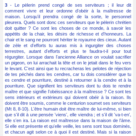
3
- Le pèlerin prend congé de ses serviteurs ; il leur dit
comment vivre et leur ordonne d'obéir à la maîtresse de
maison. Lorsqu'il prendra congé de la sorte, le personnel
pleurera. Quels sont donc ces serviteurs que le pèlerin chrétien
doit quitter ? Ce sont les choses de ce monde, à savoir les
appétits de la chair, les désirs de richesse et d'honneurs. La
chair et le sang ne pourront hériter le royaume des cieux. Autant
de zèle et d'efforts tu auras mis à ingurgiter des choses
terrestres, autant d'efforts et plus te faudra-t-il pour tout
régurgiter. Lorsque dans l'ancienne Alliance on voulait sacrifier
un pigeon, on lui arrachait la tête et on le jetait dans le feu vers
le levant. C'est ainsi que tu recracheras les pelotes de réjection
de tes péchés dans les cendres, car tu dois considérer que tu
es cendre et pourriture, destiné à retourner à la cendre et à la
pourriture. Que signifient les serviteurs dont tu dois te rendre
maître et que signifie l'obéissance à la maîtresse ? Ce sont tes
sens intérieurs et extérieurs qui doivent obéir à la raison. Ils
doivent être soumis, comme le centurion soumet ses serviteurs
(Mt 8, 8-10). L'être humain doit être maître de lui-même, si bien
que s'il dit à une pensée 'viens', elle viendra ; et s'il dit 'va-t-en',
elle s'en ira. La raison est maîtresse dans la maison de l'âme.
Si elle est présente et qu'elle veille, les sens sont tous dominés,
et chacun agit selon ce à quoi il est destiné. Mais si la raison