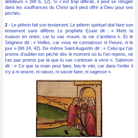
débiteurs » (Mt 6, 12). Si c'est trop difficile, il peut se réfugier
dans les souffrances du Christ qu'il peut offrir à Dieu pour ses
péchés.
2
- Le pèlerin fait son testament. Le pèlerin spirituel doit faire son
testament sans différer. Le prophète Esaïe dit : « Mets ta
maison en ordre, car tu vas mourir, ta vie s'arrêtera ». Et le
Seigneur dit : « Veillez, car vous ne connaissez ni l'heure, ni le
jour » (Mt 24, 42). De même Saint Augustin dit : « Celui qui t'as
promis d'oublier ton péché dès le moment où tu t'en repens, ne
t'as pas promis par là que tu vas continuer à vivre ». Salomon
dit : « Ce que ta main peut faire, fais-le vite, car dans l'enfer il
n'y a ni œuvre, ni raison, ni savoir-faire, ni sagesse ».