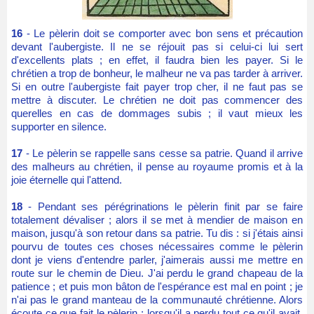
16
- Le pèlerin doit se comporter avec bon sens et précaution
devant l'aubergiste. Il ne se réjouit pas si celui-ci lui sert
d'excellents plats ; en effet, il faudra bien les payer. Si le
chrétien a trop de bonheur, le malheur ne va pas tarder à arriver.
Si en outre l'aubergiste fait payer trop cher, il ne faut pas se
mettre à discuter. Le chrétien ne doit pas commencer des
querelles en cas de dommages subis ; il vaut mieux les
supporter en silence.
17
- Le pèlerin se rappelle sans cesse sa patrie. Quand il arrive
des malheurs au chrétien, il pense au royaume promis et à la
joie éternelle qui l'attend.
18
- Pendant ses pérégrinations le pèlerin finit par se faire
totalement dévaliser ; alors il se met à mendier de maison en
maison, jusqu'à son retour dans sa patrie. Tu dis : si j'étais ainsi
pourvu de toutes ces choses nécessaires comme le pèlerin
dont je viens d'entendre parler, j'aimerais aussi me mettre en
route sur le chemin de Dieu. J'ai perdu le grand chapeau de la
patience ; et puis mon bâton de l'espérance est mal en point ; je
n'ai pas le grand manteau de la communauté chrétienne. Alors
écoute ce que fait le pèlerin : lorsqu'il a perdu tout ce qu'il avait,