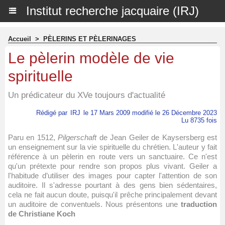
Institut recherche jacquaire (IRJ)
Accueil
>
PÈLERINS ET PÈLERINAGES
Le pèlerin modèle de vie
spirituelle
Un prédicateur du XVe toujours d'actualité
Rédigé par
IRJ
le 17 Mars 2009 modifié le 26 Décembre 2023
Lu 8735 fois
Paru en 1512,
Pilgerschaft
de Jean Geiler de Kaysersberg est
un enseignement sur la vie spirituelle du chrétien. L'auteur y fait
référence à un pèlerin en route vers un sanctuaire. Ce n'est
qu'un prétexte pour rendre son propos plus vivant. Geiler a
l'habitude d’utiliser des images pour capter l'attention de son
auditoire. Il s'adresse pourtant à des gens bien sédentaires,
cela ne fait aucun doute, puisqu'il prêche principalement devant
un auditoire de conventuels. Nous présentons une
traduction
de Christiane Koch