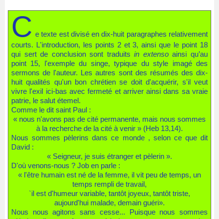
C
e texte est divisé en dix-huit paragraphes relativement
courts. L'introduction, les points 2 et 3, ainsi que le point 18
qui sert de conclusion sont traduits
in extenso
ainsi qu’au
point 15, l'exemple du singe, typique du style imagé des
sermons de l'auteur. Les autres sont des résumés des dix-
huit qualités qu'un bon chrétien se doit d'acquérir, s'il veut
vivre l'exil ici-bas avec fermeté et arriver ainsi dans sa vraie
patrie, le salut étemel.
Comme le dit saint Paul :
« nous n'avons pas de cité permanente, mais nous sommes
à la recherche de la cité à venir » (Heb 13,14).
Nous sommes pèlerins dans ce monde , selon ce que dit
David :
« Seigneur, je suis étranger et pèlerin ».
D'où venons-nous ? Job en parle :
« l'être humain est né de la femme, il vit peu de temps, un
temps rempli de travail,
`il est d'humeur variable, tantôt joyeux, tantôt triste,
aujourd'hui malade, demain guéri».
Nous nous agitons sans cesse... Puisque nous sommes