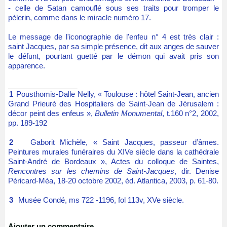
- celle de Satan camouflé sous ses traits pour tromper le
pèlerin, comme dans le miracle numéro 17.
Le message de l'iconographie de l'enfeu n° 4 est très clair :
saint Jacques, par sa simple présence, dit aux anges de sauver
le défunt, pourtant guetté par le démon
qui avait pris son
apparence.
1
Pousthomis-Dalle Nelly, « Toulouse : hôtel Saint-Jean, ancien
Grand Prieuré des Hospitaliers de Saint-Jean de Jérusalem :
décor peint des enfeus »,
Bulletin Monumental
, t.160 n°2, 2002,
pp. 189-192
2
Gaborit Michèle,
« Saint Jacques, passeur d’âmes.
Peintures murales funéraires du XIVe siècle dans la cathédrale
Saint-André de Bordeaux », Actes du colloque de Saintes,
Rencontres sur les chemins de Saint-Jacques
, dir. Denise
Péricard-Méa, 18-20 octobre 2002, éd. Atlantica, 2003, p. 61-80.
3
Musée Condé, ms 722 -1196, fol 113v, XVe siècle.
Ajouter un commentaire