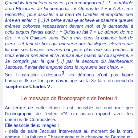
Quand ils furent tous passés, j’en remarquai un […], semblable
à un Éthiopien. Je lui demandai : « Où vas-tu ? » « À Aix, me
répondit-il, pour assister à la mort de Charles et emporter son
âme en enfer. » […] À peine avais-je achevé le psaume que les
mêmes cohortes repassèrent devant moi, et je demandai à
celui auquel j’avais parlé : « Qu’as-tu fait ? » Le démon de me
dire : « Un Galicien sans tête a mis dans la balance tant de
pierres et tant de bois qui ont servi aux basiliques élevées par
lui que ses bonnes œuvres ont pesé plus que ses péchés. Il
nous enleva son âme et l’a remise aux mains du roi suprême. »
Je compris par là que […] par le secours du bienheureux
Jacques, il avait été emporté dans le royaume des cieux. »
3
Sur l'illustration ci-dessus
les démons n'ont pas figure
humaine. Ils ne l'ont pas davantage sur la 3e face du noeud du
sceptre de Charles V
.
Le message de l'iconographie de l'enfeu 4
Au terme de cette étude il est possible de confirmer que
l'iconographie de l'enfeu n°4 n'a aucun rapport avec les
chemins de Compostelle.
Elle associe deux images :
- celle de saint Jacques intervenant au moment de la mort,
comme il l'a fait pour Charlemagne et le chanoine de Bordeaux