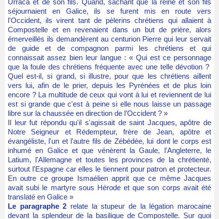
Urraca et de son fils. Quand, sachant que la reine et son fils
séjournaient en Galice, ils se furent mis en route vers
l'Occident, ils virent tant de pèlerins chrétiens qui allaient à
Compostelle et en revenaient dans un but de prière, alors
émerveillés ils demandèrent au centurion Pierre qui leur servait
de guide et de compagnon parmi les chrétiens et qui
connaissait assez bien leur langue : « Qui est ce personnage
que la foule des chrétiens fréquente avec une telle dévotion ?
Quel est-il, si grand, si illustre, pour que les chrétiens aillent
vers lui, afin de le prier, depuis les Pyrénées et de plus loin
encore ? La multitude de ceux qui vont à lui et reviennent de lui
est si grande que c'est à peine si elle nous laisse un passage
libre sur la chaussée en direction de l’Occident ? »
Il leur fut répondu qu'il s'agissait de saint Jacques, apôtre de
Notre Seigneur et Rédempteur, frère de Jean, apôtre et
évangéliste, l'un et l'autre fils de Zébédée, lui dont le corps est
inhumé en Galice et que vénèrent la Gaule, l'Angleterre, le
Latium, l'Allemagne et toutes les provinces de la chrétienté,
surtout l'Espagne car elles le tiennent pour patron et protecteur.
En outre ce groupe Ismaélien apprit que ce même Jacques
avait subi le martyre sous Hérode et que son corps avait été
translaté en Galice »
Le paragraphe 2
relate la stupeur de la légation marocaine
devant la splendeur de la basilique de Compostelle. Sur quoi