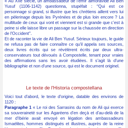
« Au XIIe siècle, un ambassadeur de l’émir almoravide Ali Ben
Yusuf (1106-1142) questionna, stupéfait : ‘’Qui est ce
personnage si grand, si illustre que les chrétiens aillent vers lui
en pèlerinage depuis les Pyrénées et de plus loin encore ? La
multitude de ceux qui vont et viennent est si grande que c'est à
peine si elle laisse libre un passage sur la chaussée en direction
de l’Occident’’.
Et de raconter la vie de Ali Ben Yusuf. Sérieux toujours, le guide
ne refusa pas de faire connaître ce qu’il appela ses sources,
deux livres écrits qui se révélèrent écrits par deux ultra-
conservateurs tout dévoués à Compostelle, tenant pour vraies
des affirmations sans les avoir étudiées. Il s’agit là d’une
bibliographie et non d’une source, qui est le document originel.
Le texte de l'Historia compostellana
Voici tout d’abord, le texte d’origine, datable des environs de
1120 :
Paragraphe 1
« Le roi des Sarrasins du nom de Ali qui exerce
sa souveraineté sur les Agaréens d'en deçà et d'au-delà de la
mer d'Ibérie avait envoyé en légation des ambassadeurs
Ismaélites, hommes distingués et illustres, auprès de la reine