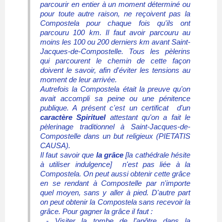
parcourir en entier à un moment déterminé ou
pour toute autre raison, ne reçoivent pas la
Compostela pour chaque fois qu'ils ont
parcouru 100 km. Il faut avoir parcouru au
moins les 100 ou 200 derniers km avant Saint-
Jacques-de-Compostelle. Tous les pèlerins
qui parcourent le chemin de cette façon
doivent le savoir, afin d'éviter les tensions au
moment de leur arrivée.
Autrefois la Compostela était la preuve qu'on
avait accompli sa peine ou une pénitence
publique. A présent c'est un certificat d'un
caractère Spirituel
attestant qu'on a fait le
pèlerinage traditionnel à Saint-Jacques-de-
Compostelle dans un but religieux (PIETATIS
CAUSA).
Il faut savoir que
la grâce
[la cathédrale hésite
à utiliser indulgence] n'est pas liée à la
Compostela. On peut aussi obtenir cette grâce
en se rendant à Compostelle par n'importe
quel moyen, sans y aller à pied. D'autre part
on peut obtenir la Compostela sans recevoir la
grâce. Pour gagner la grâce il faut :
- Visiter la tombe de l’apôtre dans la