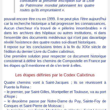
constituent la présente inscription sur la Liste
du Patrimoine mondial jalonnaient les quatre
routes qu'ils empruntaient ».
pouvait encore être cru en 1999. Il ne peut plus l’être aujourd’hui
car la recherche historique a fait progresser les connaissances.
Aucun chercheur n’a trouvé de « pèlerins innombrables » ni
dans les archives des hôpitaux ou autres institutions, ni dans
l’ensemble des documents médiévaux qui n’ont pas davantage
révélé l’existence des quatre routes soi-disant historiques.
Il repose sur les conclusions tirées à la fin du XIXe siècle de
l'édition du dernier Livre du
Codex calixtinus
.
Une première solution pour respecter ce document historique
consisterait à définir les chemins de Compostelle en France par
les étapes qu'il mentionne et de s'en tenir à elles.
Les étapes définies par le Codex Calixtinus
Quatre chemins vont à Saint-Jacques ; ils se réunissent à
Puente la Reina :
– le premier, par Saint-Gilles, Montpellier et Toulouse, va au port
d’Aspe ;
– le deuxième passe par Notre-Dame du Puy, Sainte-Foy de
Conques et Saint-Pierre de Moissac ;