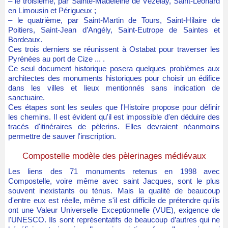
– le troisième, par Sainte-Madeleine de Vézelay, Saint-Léonard
en Limousin et Périgueux ;
– le quatrième, par Saint-Martin de Tours, Saint-Hilaire de
Poitiers, Saint-Jean d’Angély, Saint-Eutrope de Saintes et
Bordeaux.
Ces trois derniers se réunissent à Ostabat pour traverser les
Pyrénées au port de Cize ... .
Ce seul document historique posera quelques problèmes aux
architectes des monuments historiques pour choisir un édifice
dans les villes et lieux mentionnés sans indication de
sanctuaire.
Ces étapes sont les seules que l'Histoire propose pour définir
les chemins. Il est évident qu'il est impossible d'en déduire des
tracés d'itinéraires de pèlerins. Elles devraient néanmoins
permettre de sauver l'inscription.
Compostelle modèle des pèlerinages médiévaux
Les liens des 71 monuments retenus en 1998 avec
Compostelle, voire même avec saint Jacques, sont le plus
souvent inexistants ou ténus. Mais la qualité de beaucoup
d'entre eux est réelle, même s'il est difficile de prétendre qu'ils
ont une Valeur Universelle Exceptionnelle (VUE), exigence de
l'UNESCO. Ils sont représentatifs de beaucoup d’autres qui ne