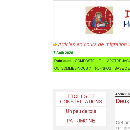
Articles en cours de migration vers
7 Août 2026
Rubriques
COMPOSTELLE
L'APÔTRE JA
QUI SOMMES-NOUS ?
IRJ-INFOS
BASE DE
Accueil
ETOILES ET
Deux 
CONSTELLATIONS
Un peu de tout
PATRIMOINE
Cet art
ce pro