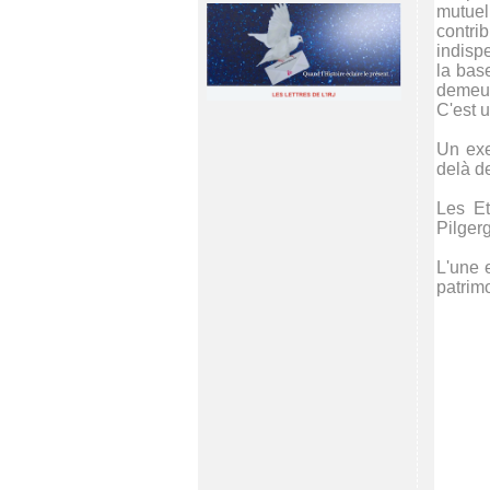
mutuel
contri
indisp
la bas
demeur
C'est u
Un exe
delà de
Les Et
Pilger
L'une 
patrim