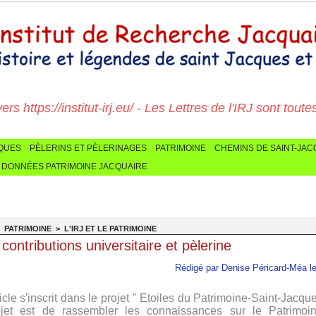
 https://institut-irj.eu/ - Les Lettres de l'IRJ sont toutes ic
CQUES
PÈLERINS ET PÈLERINAGES
PATRIMOINE
CHEMINS DE SAINT-JA
 DONNÉES PATRIMOINE JACQUAIRE
>
PATRIMOINE
>
L'IRJ ET LE PATRIMOINE
contributions universitaire et pèlerine
Rédigé par Denise Péricard-Méa le
icle s'inscrit dans le projet " Etoiles du Patrimoine-Saint-Jacqu
jet est de rassembler les connaissances sur le Patrimoin