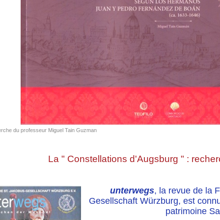
rche du professeur Miguel Tain Guzman
La " Constellations d'Augsburg " : recher
unterwegs
, la revue de la
Gesellschaft Würzburg, est connue
patrimoine Sa