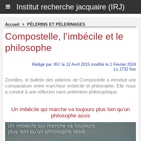
Institut recherche jacquaire (IRJ)
Accueil
>
PÈLERINS ET PÈLERINAGES
Compostelle, l’imbécile et le
philosophe
Rédigé par
IRJ
le 12 Avril 2015 modifié le 1 Février 2024
Lu 1732 fois
Zoreilles, le bulletin des pèlerins de Compostelle a introduit une
comparaison entre marcheur imbécile et philosophe. Elle nous
a conduit à une réflexion sans prétention philosophique.
Un imbécile qui marche va toujours plus loin qu’un
philosophe assis