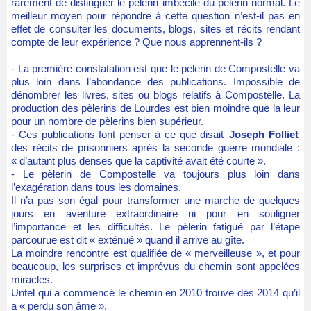
rarement de distinguer le pèlerin imbécile du pèlerin normal. Le
meilleur moyen pour répondre à cette question n’est-il pas en
effet de consulter les documents, blogs, sites et récits rendant
compte de leur expérience ? Que nous apprennent-ils ?
- La première constatation est que le pèlerin de Compostelle va
plus loin dans l’abondance des publications. Impossible de
dénombrer les livres, sites ou blogs relatifs à Compostelle. La
production des pèlerins de Lourdes est bien moindre que la leur
pour un nombre de pèlerins bien supérieur.
- Ces publications font penser à ce que disait
Joseph Folliet
des récits de prisonniers après la seconde guerre mondiale :
« d’autant plus denses que la captivité avait été courte ».
- Le pèlerin de Compostelle va toujours plus loin dans
l’exagération dans tous les domaines.
Il n’a pas son égal pour transformer une marche de quelques
jours en aventure extraordinaire ni pour en souligner
l’importance et les difficultés. Le pèlerin fatigué par l’étape
parcourue est dit « exténué » quand il arrive au gîte.
La moindre rencontre est qualifiée de « merveilleuse », et pour
beaucoup, les surprises et imprévus du chemin sont appelées
miracles.
Untel qui a commencé le chemin en 2010 trouve dès 2014 qu’il
a « perdu son âme ».