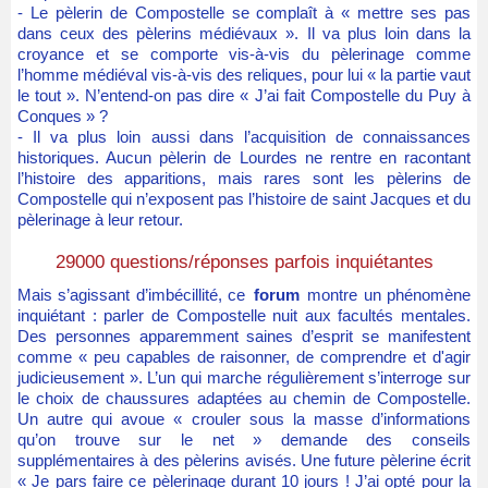
- Le pèlerin de Compostelle se complaît à « mettre ses pas
dans ceux des pèlerins médiévaux ». Il va plus loin dans la
croyance et se comporte vis-à-vis du pèlerinage comme
l’homme médiéval vis-à-vis des reliques, pour lui « la partie vaut
le tout ». N’entend-on pas dire « J’ai fait Compostelle du Puy à
Conques » ?
- Il va plus loin aussi dans l’acquisition de connaissances
historiques. Aucun pèlerin de Lourdes ne rentre en racontant
l’histoire des apparitions, mais rares sont les pèlerins de
Compostelle qui n’exposent pas l’histoire de saint Jacques et du
pèlerinage à leur retour.
29000 questions/réponses parfois inquiétantes
Mais s’agissant d’imbécillité, ce
forum
montre un phénomène
inquiétant : parler de Compostelle nuit aux facultés mentales.
Des personnes apparemment saines d’esprit se manifestent
comme « peu capables de raisonner, de comprendre et d'agir
judicieusement ». L’un qui marche régulièrement s’interroge sur
le choix de chaussures adaptées au chemin de Compostelle.
Un autre qui avoue « crouler sous la masse d’informations
qu’on trouve sur le net » demande des conseils
supplémentaires à des pèlerins avisés. Une future pèlerine écrit
« Je pars faire ce pèlerinage durant 10 jours ! J’ai opté pour la