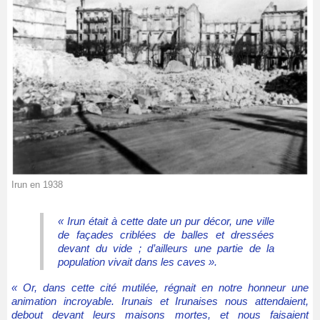
Irun en 1938
«
Irun était à cette date un pur décor, une ville
de façades criblées de balles et dressées
devant du vide ; d’ailleurs une partie de la
population vivait dans les caves
».
« Or, dans cette cité mutilée, régnait en notre honneur une
animation incroyable. Irunais et Irunaises nous attendaient,
debout devant leurs maisons mortes, et nous faisaient