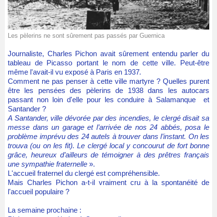
Les pèlerins ne sont sûrement pas passés par Guernica
Journaliste, Charles Pichon avait sûrement entendu parler du
tableau de Picasso portant le nom de cette ville. Peut-être
même l'avait-il vu exposé à Paris en 1937
.
Comment ne pas penser à cette ville martyre ? Quelles purent
être les pensées des pèlerins de 1938 dans les autocars
passant non loin d'elle pour les conduire à Salamanque et
Santander ?
A Santander, ville dévorée par des incendies, le clergé disait sa
messe dans un garage et l’arrivée de nos 24 abbés, posa le
problème imprévu des 24 autels à trouver dans l’instant. On les
trouva (ou on les fit). Le clergé local y concourut de fort bonne
grâce, heureux d’ailleurs de témoigner à des prêtres français
une sympathie fraternelle
».
L'accueil fraternel du clergé est compréhensible.
Mais Charles Pichon a-t-il vraiment cru à la spontanéité de
l'accueil populaire ?
La semaine prochaine :