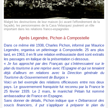
Malgré les destructions de leur maison (ici avant l'effondrement de la
façade), les pensionnaires de la Casa Velasquez jouèrent un rôle
important dans les relations franco-espagnoles
Après Legendre, Pichon à Compostelle
Dans ce même été 1938, Charles Pichon, informé par Maurice
Legendre, organisa un pèlerinage à Compostelle. 25 ans plus
tard, en 1963, il en fit une relation enthousiaste dont sont extraits
les passages en italique de la présentation ci-dessous.
«
Je fus approché par des Français qui s’intéressaient sur le
plan du tourisme à une reprise avec l’Espagne et qui se tenaient
déjà d’ailleurs en relations avec la Direction générale du
Tourisme du Gouvernement de Burgos
»
Voici un bel exemple des relations officieuses entre nos deux
pays. Le gouvernement franquiste fut reconnu par la France le
25 février 1939. Le 2 mars, le maréchal Pétain fut nommé
ambassadeur de France en Espagne.
Sans donner de détails, Pichon indique que «
Débarrassé des
soucis financiers, il put
s
’appliquer à préparer le plan du