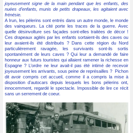
joyeusement signe de la main pendant que les enfants, des
nuées d’enfants, munis de petits drapeaux, les agitaient avec
frénésie.
A Irun, les pèlerins sont entrés dans un autre monde, le monde
des vainqueurs. La cité porte les traces de la guerre. Avec
quelle désinvolture ses façades sont-elles traitées de décor !
Ces drapeaux agités par les enfants sortaient-ils des caves ou
leur avaient-ils été distribués ? Dans cette région du Nord
particulièrement ravagée, les survivants sont-ils sortis
spontanément de leurs caves ? Qui leur a demandé de faire
honneur aux futurs touristes qui allaient ramener la richesse en
Espagne ? L’ordre ne leur avait-il pas été intimé de recevoir
joyeusement les arrivants, sous peine de représailles ? Pichon
dit avoir compris cet accueil, comme il a compris la mise à
disposition d'autocars depuis lesquels les bons pèlerins ont,
innocemment, regardé le spectacle. Impossible de lire ce récit
sans un serrement de coeur.