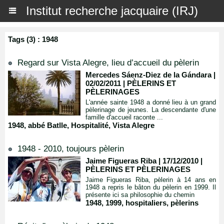
Institut recherche jacquaire (IRJ)
Tags (3) : 1948
Regard sur Vista Alegre, lieu d’accueil du pèlerin
Mercedes Sáenz-Diez de la Gándara |
02/02/2011
|
PÈLERINS ET
PÈLERINAGES
L'année sainte 1948 a donné lieu à un grand
pèlerinage de jeunes. La descendante d'une
famille d'accueil raconte ...
1948
,
abbé Batlle
,
Hospitalité
,
Vista Alegre
1948 - 2010, toujours pèlerin
Jaime Figueras Riba | 17/12/2010
|
PÈLERINS ET PÈLERINAGES
Jaime Figueras Riba, pèlerin à 14 ans en
1948 a repris le bâton du pèlerin en 1999. Il
présente ici sa philosophie du chemin
1948
,
1999
,
hospitaliers
,
pèlerins