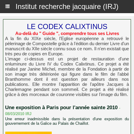
Institut recherche jacquaire (IRJ)
LE CODEX CALIXTINUS
Au-delà du " Guide ", comprendre tous ses Livres
A la fin du XIXe siècle, l'Eglise européenne a retrouvé le
pèlerinage de Compostelle grâce à l'édition du dernier Livre d'un
manuscrit du XIIe siècle connu sous ce nom. Il n'en existait que
très peu de copies en Europe.
L'image ci-dessus est un projet de restauration d'une
enluminure du Livre IV du Codex Calixtinus. Ce projet a été
réalisé par Janine Michel, membre de la Fondation à partir de
son image très détériorée qui figure dans le film de l'abbé
Branthomme dont il est question par ailleurs dans nos
publications. Elle montre l'apparition de l'apôtre Jacques à
Charlemagne pendant son sommeil. Ce projet a été réalisé
grâce à des morceaux de couronne visibles sur l'image du film.
Une exposition à Paris pour l'année sainte 2010
-
08/03/2010
IRJ
Une erreur inadmissible dans la présentation d'une exposition du
gouvernement de la Galice au Palais de Chaillot.